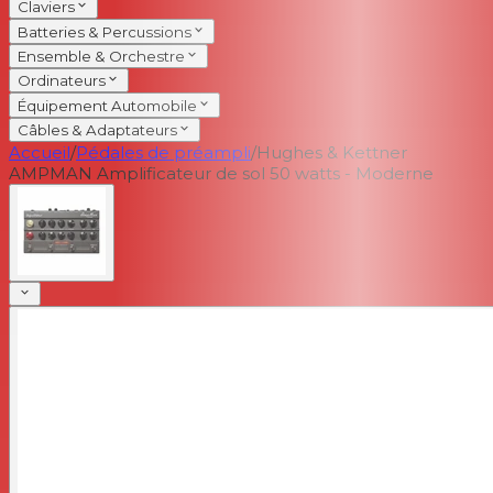
Claviers
Batteries & Percussions
Ensemble & Orchestre
Ordinateurs
Équipement Automobile
Câbles & Adaptateurs
Accueil
/
Pédales de préampli
/
Hughes & Kettner
AMPMAN Amplificateur de sol 50 watts - Moderne