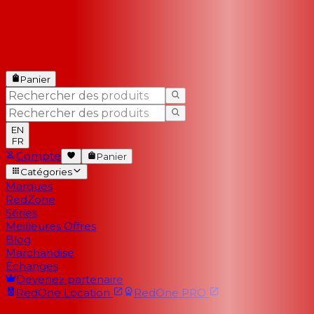
Panier
EN
FR
Compte
Panier
Catégories
Marques
RedZone
Séries
Meilleures Offres
Blog
Marchandise
Échanges
Devenez partenaire
RedOne
Location
RedOne
PRO