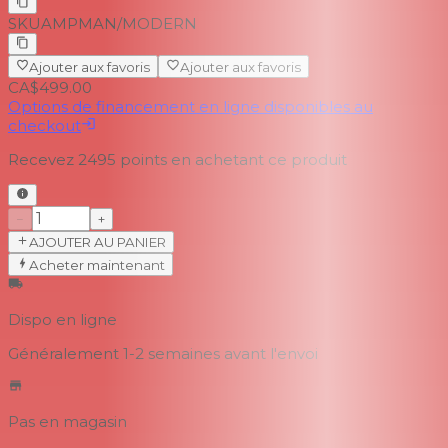
SKU
AMPMAN/MODERN
Ajouter aux favoris
Ajouter aux favoris
CA$499.00
Options de financement en ligne disponibles au
checkout
Recevez
2495
points en achetant ce produit
−
+
AJOUTER AU PANIER
Acheter maintenant
Dispo en ligne
Généralement 1-2 semaines
avant l'envoi
Pas en magasin