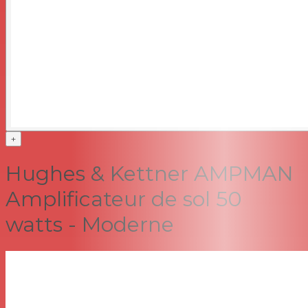
+
Hughes & Kettner AMPMAN
Amplificateur de sol 50
watts - Moderne