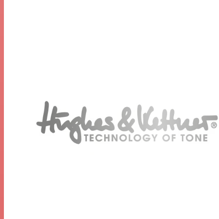
l'amplificateur de guitare à pédale H&K AmpMan
Modern.
Un ampli guitare 2 canaux à part entière à vos pieds
L'AmpMan Modern intègre le générateur de tonalité
analogique Spirit Tone de H&K dans un amplificateur de
guitare à 2 canaux de style plancher. Le premier canal
libère des cleans cristallins et contemporains, ainsi que
des textures blues grésillantes – si vous faites un peu
trop cuire les choses. Le canal deux produit des textures
à gain élevé qui couvrent tout, du hard rock crunch au
métal moderne et percutant. Chaque canal dispose de
nombreuses commandes de mise en forme du son :
gain, tonalité, présence, résonance, affaissement et
volume.
Boostez votre pédalier avec des fonctionnalités hautes
performances