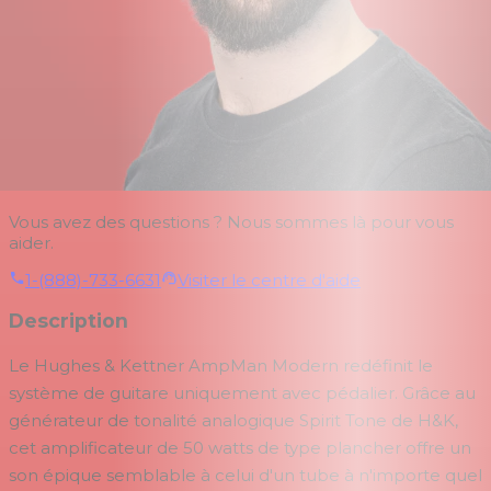
Vous avez des questions ? Nous sommes là pour vous
aider.
1-(888)-733-6631
Visiter le centre d'aide
Description
Le Hughes & Kettner AmpMan Modern redéfinit le
système de guitare uniquement avec pédalier. Grâce au
générateur de tonalité analogique Spirit Tone de H&K,
cet amplificateur de 50 watts de type plancher offre un
son épique semblable à celui d'un tube à n'importe quel