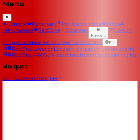
Menu
Compte
Partenaire
Meilleures offres
Séries
Merchandise
RedZone
Échanges
Blog
Un
Favoris
coup d'oeil dans les coulisses de l'industrie
EN
RedOne Location
Location d'équipement de qualité
RedOne PRO
Services d'installations professionnelles
Marques
Voir toutes les marques