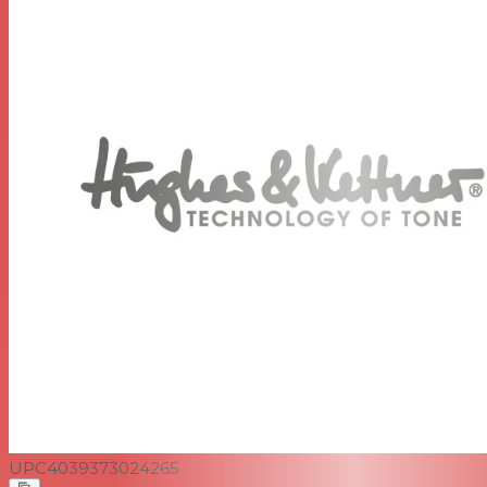
UPC
4039373024265