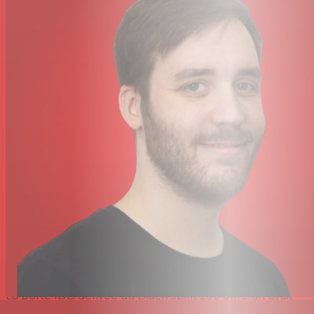
50 W
Spirit Tone Generator offre une tonalité semblable à
celle d'un tube à n'importe quel volume sans aucune
numérisation de votre signal
Le canal 1 libère des cleans aux voix contemporaines,
ainsi que des textures blues torrides.
Channel 2 produit de tout, du hard rock crunch au métal
moderne et direct
Commandes de mise en forme du son par canal : gain,
tonalité, présence, résonance, affaissement et volume
Le contrôle d'affaissement affine la saturation et la
compression de l'ampli de puissance indépendamment
du volume.
Le Boost commutable au pied ajoute des cheveux
supplémentaires à votre signal lorsque la situation l'exige
La fonction Solo commutable au pied vous offre un
boost de 0 à +6 dB par rapport au réglage de votre
bouton Master
La boucle d'effets série commutable au pied facilite
l'intégration de vos pédales et processeurs.
La porte IDB dérivée du Black Spirit 200 offre un bruit
de fond silencieux entre les notes