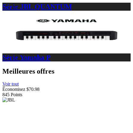
Série JBL QUANTUM
Série Yamaha P
Meilleures offres
Voir tout
Économisez $70.98
845
Points