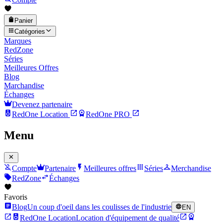
Panier
Catégories
Marques
RedZone
Séries
Meilleures Offres
Blog
Marchandise
Échanges
Devenez partenaire
RedOne
Location
RedOne
PRO
Menu
Compte
Partenaire
Meilleures offres
Séries
Merchandise
RedZone
Échanges
Favoris
Blog
Un coup d'oeil dans les coulisses de l'industrie
EN
RedOne Location
Location d'équipement de qualité