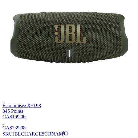
Économisez $70.98
845
Points
CA$169.00
CA$239.98
SKU
JBLCHARGE5GRNAM