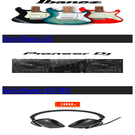
Série Ibanez AZ
Série Pioneer DJ DDJ