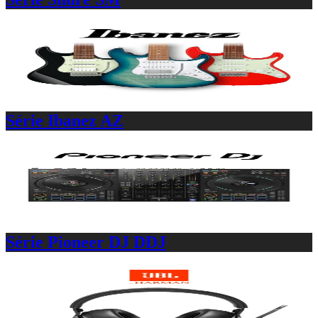
Série Ibanez AZ
Série Pioneer DJ DDJ