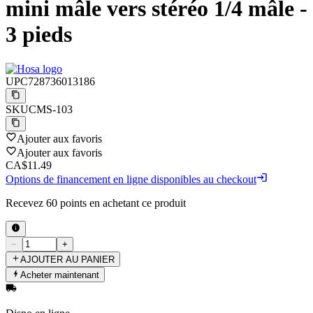
mini mâle vers stéréo 1/4 mâle -
3 pieds
UPC
728736013186
SKU
CMS-103
Ajouter aux favoris
Ajouter aux favoris
CA$11.49
Options de financement en ligne disponibles au checkout
Recevez
60
points en achetant ce produit
−
+
AJOUTER AU PANIER
Acheter maintenant