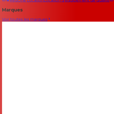
RedOne Location
Location d'équipement de qualité
Marques
Voir toutes les marques