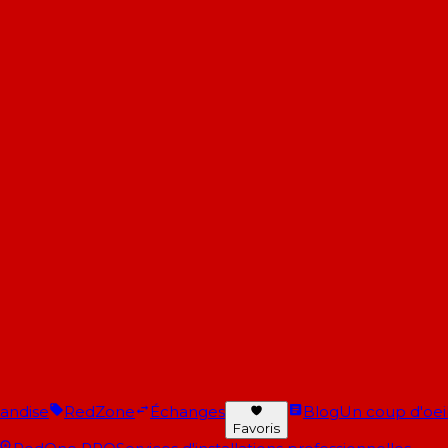
andise
RedZone
Échanges
Blog
Un coup d'oeil 
Favoris