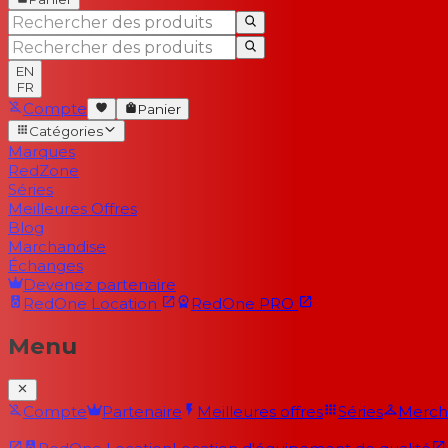
EN
FR
Compte
Panier
Catégories
Marques
RedZone
Séries
Meilleures Offres
Blog
Marchandise
Échanges
Devenez partenaire
RedOne
Location
RedOne
PRO
Menu
Compte
Partenaire
Meilleures offres
Séries
Merch