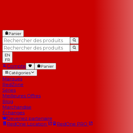
Panier
EN
FR
Compte
Panier
Catégories
Marques
RedZone
Séries
Meilleures Offres
Blog
Marchandise
Échanges
Devenez partenaire
RedOne
Location
RedOne
PRO