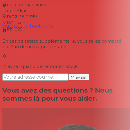
Studio de machines
Force Akai
Pas en magasin
MPC-X
MPC Live II
Visiter notre boutique
↗
MPK-225
En cas de retard supplémentaire, vous serez contacté
par l'un de nos représentants.
M'aviser quand de retour en stock
M'aviser
Vous avez des questions ? Nous
sommes là pour vous aider.