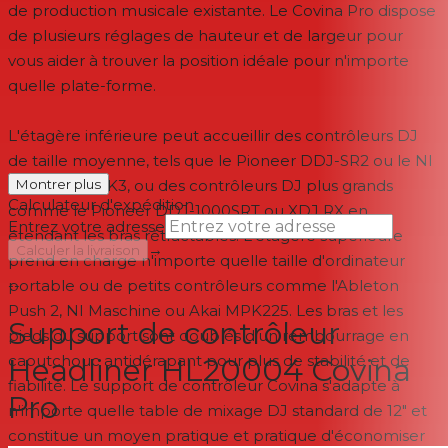
de production musicale existante. Le Covina Pro dispose
de plusieurs réglages de hauteur et de largeur pour
vous aider à trouver la position idéale pour n'importe
quelle plate-forme.
L'étagère inférieure peut accueillir des contrôleurs DJ
de taille moyenne, tels que le Pioneer DDJ-SR2 ou le NI
Kontrol S4 MK3, ou des contrôleurs DJ plus grands
Montrer plus
Calculateur d'expédition
comme le Pioneer DDJ-1000SRT ou XDJ RX en
Entrez votre adresse
étendant les bras rétractables. L'étagère supérieure
→
Calculer la livraison
prend en charge n'importe quelle taille d'ordinateur
portable ou de petits contrôleurs comme l'Ableton
--
Push 2, NI Maschine ou Akai MPK225. Les bras et les
Support de contrôleur
pieds du support sont doublés d'un rembourrage en
caoutchouc antidérapant pour plus de stabilité et de
Headliner HL20004 Covina
fiabilité. Le support de contrôleur Covina s'adapte à
Pro
n'importe quelle table de mixage DJ standard de 12" et
constitue un moyen pratique et pratique d'économiser