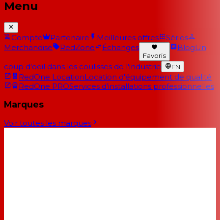
Menu
Compte
Partenaire
Meilleures offres
Séries
Merchandise
RedZone
Échanges
Blog
Un
Favoris
coup d'oeil dans les coulisses de l'industrie
EN
RedOne Location
Location d'équipement de qualité
RedOne PRO
Services d'installations professionnelles
Marques
Voir toutes les marques