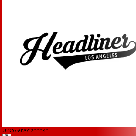
UPC
049292200040