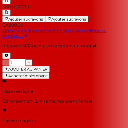
SKU
HL20004
Ajouter aux favoris
Ajouter aux favoris
CA$99.99
Options de financement en ligne disponibles au
checkout
Recevez
500
points en achetant ce produit
−
+
AJOUTER AU PANIER
Acheter maintenant
Dispo en ligne
Généralement 2-4 semaines
avant l'envoi
Pas en magasin