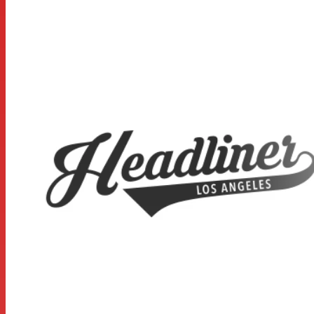
de l'espace dans les studios, les clubs ou à la maison.
En un coup d'œil
Support robuste pour deux appareils tels qu'un
contrôleur DJ et un ordinateur portable ou de petits
contrôleurs de clavier et de pad
Idéal pour ajouter du matériel au-dessus de votre
configuration de DJ ou de production musicale existante
Plusieurs réglages de hauteur et de largeur pour trouver
la position idéale pour n'importe quelle plate-forme
Les bras et les jambes sont doublés d'un rembourrage
en caoutchouc antidérapant pour plus de stabilité et de
fiabilité
Convient à toutes les tailles d'ordinateurs portables
Profondeur des bras de contrôleur rétractables : 12 à 16"
Profondeur des bras pour ordinateur portable :
11,75 pouces
Largeur minimale : 9 ”
Largeur maximale : 17"
Compatible avec