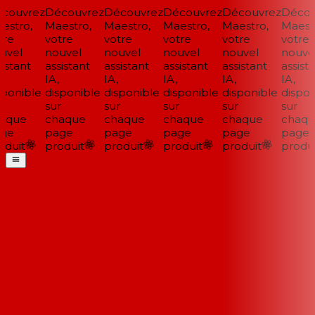
ouvrez
Découvrez
Découvrez
Découvrez
Découvrez
Découv
stro,
Maestro,
Maestro,
Maestro,
Maestro,
Maestr
re
votre
votre
votre
votre
votre
vel
nouvel
nouvel
nouvel
nouvel
nouvel
istant
assistant
assistant
assistant
assistant
assista
IA,
IA,
IA,
IA,
IA,
ponible
disponible
disponible
disponible
disponible
disponi
sur
sur
sur
sur
sur
aque
chaque
chaque
chaque
chaque
chaqu
ge
page
page
page
page
page
duit
produit
produit
produit
produit
produit