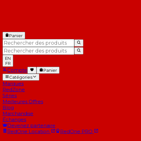
Panier
EN
FR
Compte
Panier
Catégories
Marques
RedZone
Séries
Meilleures Offres
Blog
Marchandise
Échanges
Devenez partenaire
RedOne
Location
RedOne
PRO