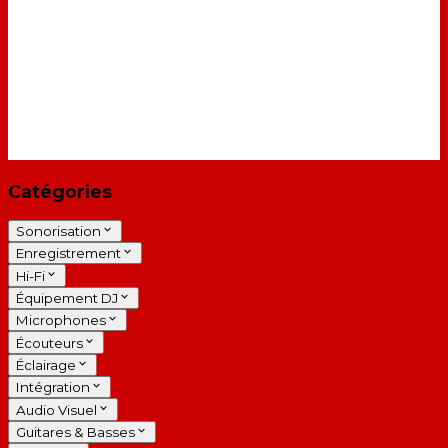
Catégories
Sonorisation
Enregistrement
Hi-Fi
Équipement DJ
Microphones
Écouteurs
Éclairage
Intégration
Audio Visuel
Guitares & Basses