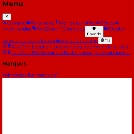
Menu
Compte
Partenaire
Meilleures offres
Séries
Merchandise
RedZone
Échanges
Blog
Un
Favoris
coup d'oeil dans les coulisses de l'industrie
EN
RedOne Location
Location d'équipement de qualité
RedOne PRO
Services d'installations professionnelles
Marques
Voir toutes les marques