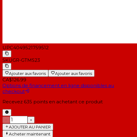
Réglage de la hauteur - Oui
Type de base - Base ronde
Matériau de base - Fonte
Diamètre du socle - 270 mm
Poids de base - 3,6 kg
Poids - 5,66 kg
UPC
4049521759512
SKU
GR-GTMS23
Ajouter aux favoris
Ajouter aux favoris
CA$126.99
Options de financement en ligne disponibles au
checkout
Recevez
635
points en achetant ce produit
−
+
AJOUTER AU PANIER
Acheter maintenant