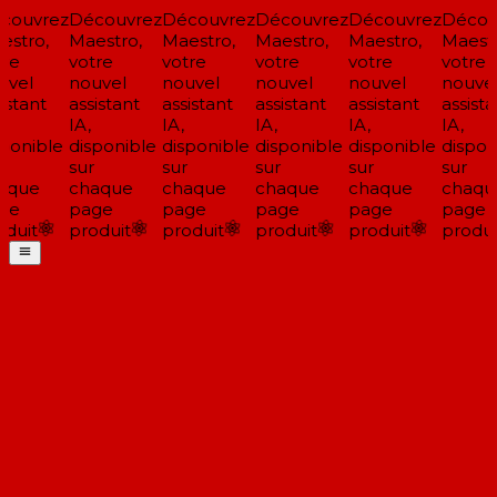
ouvrez
Découvrez
Découvrez
Découvrez
Découvrez
Découv
stro,
Maestro,
Maestro,
Maestro,
Maestro,
Maestr
re
votre
votre
votre
votre
votre
vel
nouvel
nouvel
nouvel
nouvel
nouvel
stant
assistant
assistant
assistant
assistant
assista
IA,
IA,
IA,
IA,
IA,
ponible
disponible
disponible
disponible
disponible
disponi
sur
sur
sur
sur
sur
aque
chaque
chaque
chaque
chaque
chaqu
ge
page
page
page
page
page
duit
produit
produit
produit
produit
produit