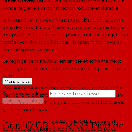
ronde Gravity TMS 23
vous accompagnera lors de vos
concerts grâce à sa construction robuste et durable.
Les tournées et les événements se déroulent souvent
dans des conditions difficiles et sous des contraintes de
temps, et les pieds de microphone sont souvent jetés et
traités avec douceur. Résultat : ils cassent ou les vis de
verrouillage se perdent.
Le réglage de la hauteur est simple et extrêmement
rapide grâce au manchon de serrage triangulaire à prise
facile.
Montrer plus
Calculateur d'expédition
Une autre caractéristique remarquable de ce pied de
Entrez votre adresse
microphone est sa base ronde améliorée qui offre une
→
Calculer la livraison
base stable et sécurisée grâce à son poids et ses pieds
plats en caoutchouc.
--
Grâce à la compatibilité VARI-WEIGHT, la plaque de
Gravity GR-GTMS23 Pied de
base peut être alourdie avec des plaques de poids