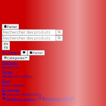
Panier
EN
FR
Compte
Panier
Catégories
Marques
RedZone
Séries
Meilleures Offres
Blog
Marchandise
Échanges
Devenez partenaire
RedOne
Location
RedOne
PRO