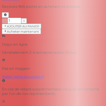
Recevez
865
points en achetant ce produit
−
+
AJOUTER AU PANIER
Acheter maintenant
Dispo en ligne
Généralement 2-4 semaines
avant l'envoi
Pas en magasin
Visiter notre boutique
↗
En cas de retard supplémentaire, vous serez contacté
par l'un de nos représentants.