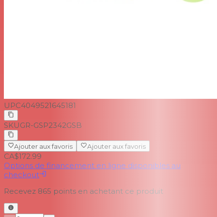
UPC
4049521645181
SKU
GR-GSP2342GSB
Ajouter aux favoris
Ajouter aux favoris
CA$172.99
Options de financement en ligne disponibles au
checkout
Recevez
865
points en achetant ce produit