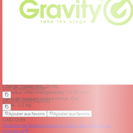
Type de produit : Supports et trépieds
Type : Barre d'écartement
Matériau du tube : Acier
La couleur noire
Surface : revêtement en poudre
Diamètre du tube : 35 mm
Connecteur fileté : M20
Min. hauteur : 1145 mm
Max. hauteur : 1790 mm
Longueur de transport : 1105 mm
Réglage de la hauteur : Vis de réglage, Ressort à gaz
Force de levage : 18 kg
Charge maximale : 25 kg
UPC
4049521645181
Anneaux interchangeables : 1 x 30 mm
Pack de bagues noires inclus : Oui
SKU
GR-GSP2342GSB
Poids : 3,2 kg
Ajouter aux favoris
Ajouter aux favoris
CA$172.99
Options de financement en ligne disponibles au
checkout