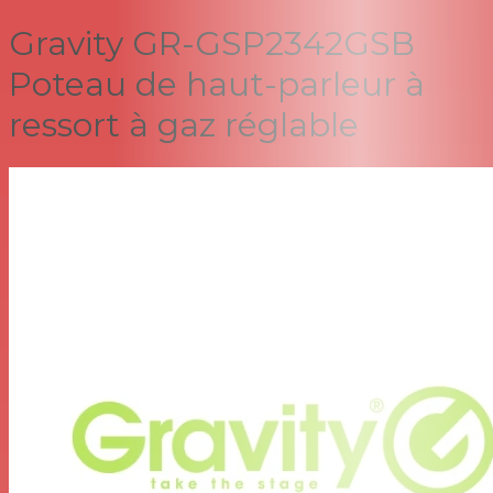
Gravity GR-GSP2342GSB
Poteau de haut-parleur à
ressort à gaz réglable