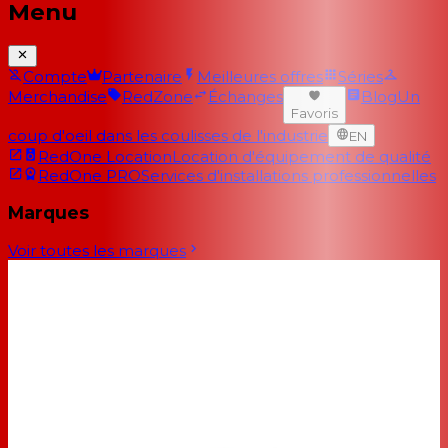
Menu
Compte
Partenaire
Meilleures offres
Séries
Merchandise
RedZone
Échanges
Blog
Un
Favoris
coup d'oeil dans les coulisses de l'industrie
EN
RedOne Location
Location d'équipement de qualité
RedOne PRO
Services d'installations professionnelles
Marques
Voir toutes les marques