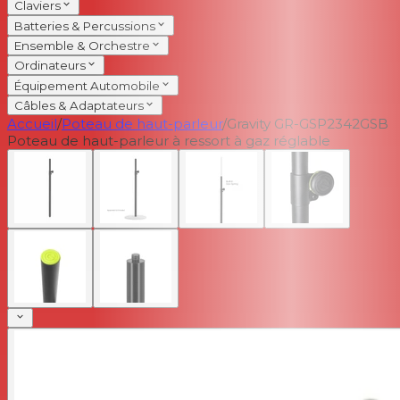
Claviers
Batteries & Percussions
Ensemble & Orchestre
Ordinateurs
Équipement Automobile
Câbles & Adaptateurs
Accueil
/
Poteau de haut-parleur
/
Gravity GR-GSP2342GSB
Poteau de haut-parleur à ressort à gaz réglable