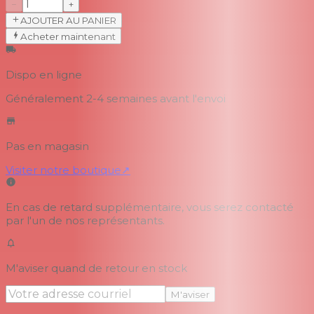
−
+
AJOUTER AU PANIER
Acheter maintenant
Dispo en ligne
Généralement 2-4 semaines
avant l'envoi
Pas en magasin
Visiter notre boutique
↗
En cas de retard supplémentaire, vous serez contacté
par l'un de nos représentants.
M'aviser quand de retour en stock
M'aviser