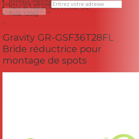
Anneaux interchangeables : 1 x 25 mm
Entrez votre adresse
Pack de bagues noires inclus : Oui
→
Calculer la livraison
Poids :1,25kg
--
Gravity GR-GSF36T28FL
Bride réductrice pour
montage de spots