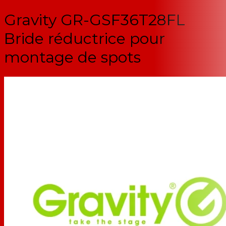
Gravity GR-GSF36T28FL
Bride réductrice pour
montage de spots