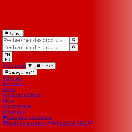
Panier
EN
FR
Compte
Panier
Catégories
Marques
RedZone
Séries
Meilleures Offres
Blog
Marchandise
Échanges
Devenez partenaire
RedOne
Location
RedOne
PRO