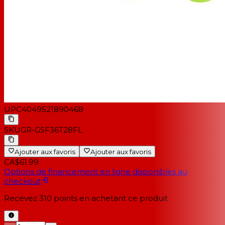
UPC
4049521890468
SKU
GR-GSF36T28FL
Ajouter aux favoris
Ajouter aux favoris
CA$61.99
Options de financement en ligne disponibles au
checkout
Recevez
310
points en achetant ce produit