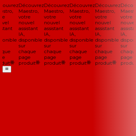
ouvrez
Découvrez
Découvrez
Découvrez
Découvrez
Découv
stro,
Maestro,
Maestro,
Maestro,
Maestro,
Maestro
re
votre
votre
votre
votre
votre
vel
nouvel
nouvel
nouvel
nouvel
nouvel
stant
assistant
assistant
assistant
assistant
assistan
IA,
IA,
IA,
IA,
IA,
ponible
disponible
disponible
disponible
disponible
disponi
sur
sur
sur
sur
sur
que
chaque
chaque
chaque
chaque
chaque
e
page
page
page
page
page
duit
produit
produit
produit
produit
produit