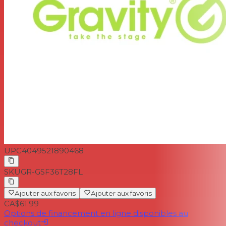
UPC
4049521890468
SKU
GR-GSF36T28FL
Ajouter aux favoris
Ajouter aux favoris
CA$61.99
Options de financement en ligne disponibles au
checkout