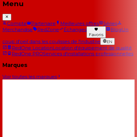
Menu
Compte
Partenaire
Meilleures offres
Séries
Merchandise
RedZone
Échanges
Blog
Un
Favoris
coup d'oeil dans les coulisses de l'industrie
EN
RedOne Location
Location d'équipement de qualité
RedOne PRO
Services d'installations professionnelles
Marques
Voir toutes les marques