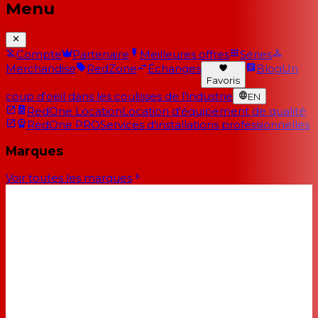
Menu
Compte
Partenaire
Meilleures offres
Séries
Merchandise
RedZone
Échanges
Blog
Un
Favoris
coup d'oeil dans les coulisses de l'industrie
EN
RedOne Location
Location d'équipement de qualité
RedOne PRO
Services d'installations professionnelles
Marques
Voir toutes les marques