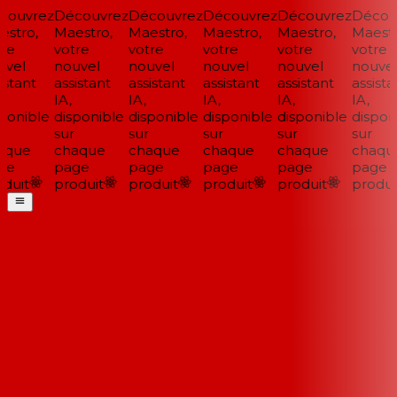
ouvrez
Découvrez
Découvrez
Découvrez
Découvrez
Découv
stro,
Maestro,
Maestro,
Maestro,
Maestro,
Maestro
re
votre
votre
votre
votre
votre
vel
nouvel
nouvel
nouvel
nouvel
nouvel
stant
assistant
assistant
assistant
assistant
assistan
IA,
IA,
IA,
IA,
IA,
ponible
disponible
disponible
disponible
disponible
disponi
sur
sur
sur
sur
sur
que
chaque
chaque
chaque
chaque
chaque
e
page
page
page
page
page
duit
produit
produit
produit
produit
produit