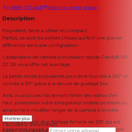
1-(888)-733-6631
Visiter le centre d'aide
Description
Polyvalent, facile à utiliser et compact.
Parfois, ce sont les petites choses qui font une grande
différence dans une configuration.
L'adaptateur de caméra à inclinaison rapide Gravity® MS
QT 2B vous offre cet avantage.
La petite rotule polyvalente peut être tournée à 360° et
inclinée à 90° grâce à la rainure de guidage fixe.
Ainsi, vous pouvez facilement filmer des vidéos d'en
haut, positionner votre enregistreur mobile portable ou
simplement modifier l'angle de la caméra à la volée.
Montrer plus
Le fond est doté d'un filetage femelle de 3/8", qui est
Calculateur d'expédition
également équipé d'un filetage mâle de 1/4" pour une
Entrez votre adresse