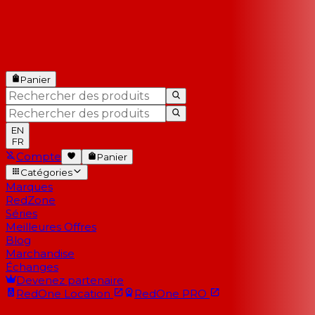
Panier
EN
FR
Compte
Panier
Catégories
Marques
RedZone
Séries
Meilleures Offres
Blog
Marchandise
Échanges
Devenez partenaire
RedOne
Location
RedOne
PRO