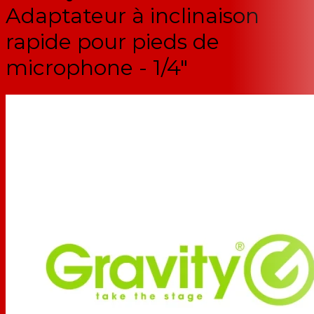
Adaptateur à inclinaison
rapide pour pieds de
microphone - 1/4"