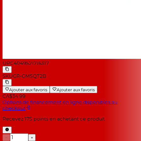
UPC
4049521716317
SKU
GR-GMSQT2B
Ajouter aux favoris
Ajouter aux favoris
CA$34.99
Options de financement en ligne disponibles au
checkout
Recevez
175
points en achetant ce produit
−
+