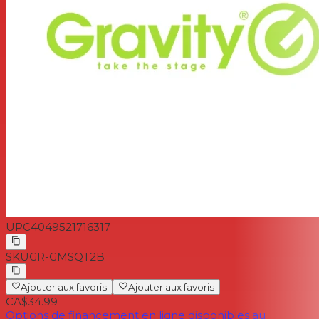
Surface : revêtement en poudre
La couleur noire
Connecteur fileté : 1/4"
Longueur : 55 mm
Pack de bagues noires inclus : Oui
Poids : 0,116kg
UPC
4049521716317
SKU
GR-GMSQT2B
Ajouter aux favoris
Ajouter aux favoris
CA$34.99
Options de financement en ligne disponibles au