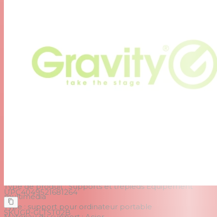
en dehors du studio en raison de leur grande
ressemblance avec des pieds de microphone et
d'enceinte, le LTS T 02 B fait également bonne figure
lors d'événements, de conférences ou dans les bureaux.
La hauteur du LTS T 02 B peut être réglée de manière
flexible entre 79 cm et 120 cm, ce qui signifie qu'il peut
également être utilisé en position assise.
Avec le LTST 02 B, Gravity® vous propose un support
universel pour ordinateur portable qui ne manquera pas
de vous convaincre en tant qu'outil portable flexible
pour installer des plates-formes de performance
mobiles dans diverses situations.
Caractéristiques
Type de produit : Supports et trépieds Équipement
UPC
4049521681264
multimédia
Type : support pour ordinateur portable
SKU
GR-GLTST02B
Matériau du support : Acier