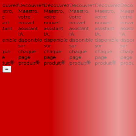
ouvrez
Découvrez
Découvrez
Découvrez
Découvrez
Découv
stro,
Maestro,
Maestro,
Maestro,
Maestro,
Maestro
e
votre
votre
votre
votre
votre
vel
nouvel
nouvel
nouvel
nouvel
nouvel
stant
assistant
assistant
assistant
assistant
assistan
IA,
IA,
IA,
IA,
IA,
onible
disponible
disponible
disponible
disponible
disponi
sur
sur
sur
sur
sur
que
chaque
chaque
chaque
chaque
chaque
e
page
page
page
page
page
uit
produit
produit
produit
produit
produit