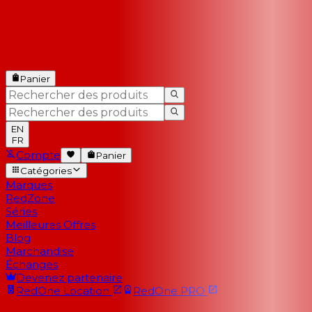
Panier
EN
FR
Compte
Panier
Catégories
Marques
RedZone
Séries
Meilleures Offres
Blog
Marchandise
Échanges
Devenez partenaire
RedOne
Location
RedOne
PRO