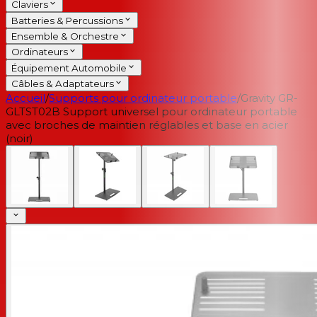
Claviers
Batteries & Percussions
Ensemble & Orchestre
Ordinateurs
Équipement Automobile
Câbles & Adaptateurs
Accueil
/
Supports pour ordinateur portable
/
Gravity GR-
GLTST02B Support universel pour ordinateur portable
avec broches de maintien réglables et base en acier
(noir)