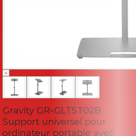
+
Gravity GR-GLTST02B
Support universel pour
ordinateur portable avec