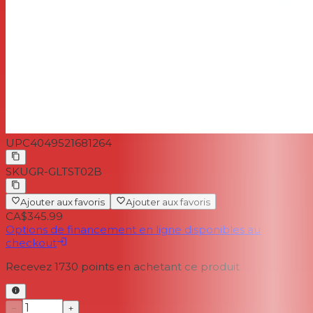
UPC
4049521681264
SKU
GR-GLTST02B
Ajouter aux favoris
Ajouter aux favoris
CA$345.99
Options de financement en ligne disponibles au
checkout
Recevez
1730
points en achetant ce produit
−
+