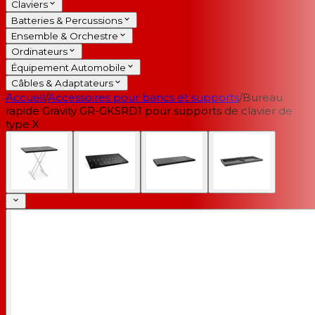
Claviers
Batteries & Percussions
Ensemble & Orchestre
Ordinateurs
Équipement Automobile
Câbles & Adaptateurs
Accueil
/
Accessoires pour bancs et supports
/
Bureau
rapide Gravity GR-GKSRD1 pour supports de clavier de
type X