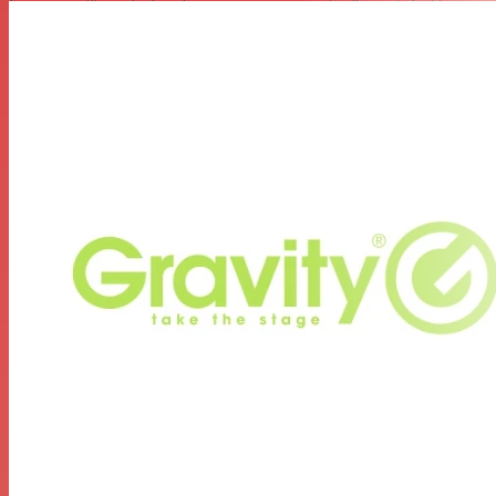
bas au milieu de la plaque support puis d'ouvrir le X-
stand. Il n'est absolument pas nécessaire de fixer ou de
visser la plaque de support.
Caractéristiques
Type de produit : Supports et trépieds
Type : Supports pour clavier
Matériel: Acier
Surface : Revêtement en poudre
La couleur noire
Max. profondeur d'appui : 480 mm
Hauteur maximale : 43 mm
Largeur : 1000 mm
Profondeur : 465 mm
Charge maximale (chaque support) : 60 kg
Convient pour un diamètre de tube : 25 - 35 mm
Poids : 6,62 kg