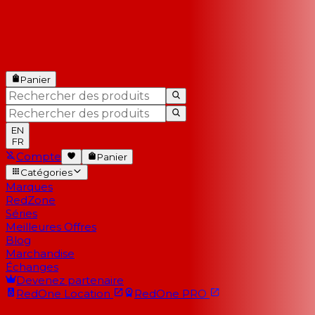
Panier
EN
FR
Compte
Panier
Catégories
Marques
RedZone
Séries
Meilleures Offres
Blog
Marchandise
Échanges
Devenez partenaire
RedOne
Location
RedOne
PRO