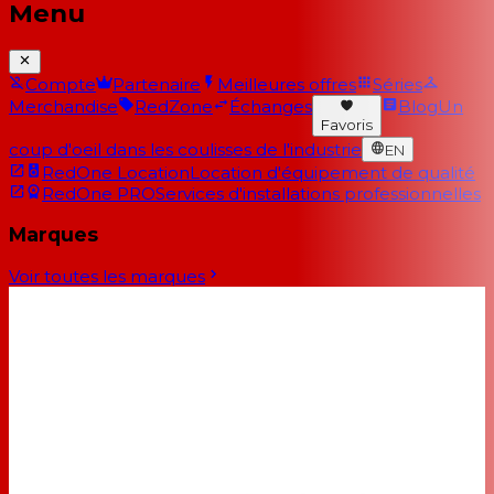
Menu
Compte
Partenaire
Meilleures offres
Séries
Merchandise
RedZone
Échanges
Blog
Un
Favoris
coup d'oeil dans les coulisses de l'industrie
EN
RedOne Location
Location d'équipement de qualité
RedOne PRO
Services d'installations professionnelles
Marques
Voir toutes les marques