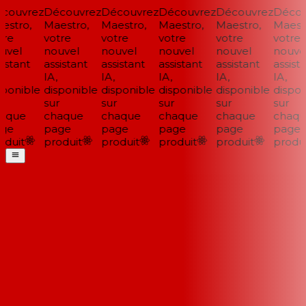
couvrez
Découvrez
Découvrez
Découvrez
Découvrez
Décou
stro,
Maestro,
Maestro,
Maestro,
Maestro,
Maestr
re
votre
votre
votre
votre
votre
vel
nouvel
nouvel
nouvel
nouvel
nouvel
istant
assistant
assistant
assistant
assistant
assista
IA,
IA,
IA,
IA,
IA,
ponible
disponible
disponible
disponible
disponible
disponi
sur
sur
sur
sur
sur
aque
chaque
chaque
chaque
chaque
chaqu
ge
page
page
page
page
page
duit
produit
produit
produit
produit
produi