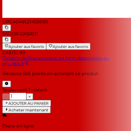
UPC
4049521458590
SKU
GR-GKSRD1
Ajouter aux favoris
Ajouter aux favoris
CA$132.99
Options de financement en ligne disponibles au
checkout
Recevez
665
points en achetant ce produit
Seulement 1 restant
−
+
AJOUTER AU PANIER
Acheter maintenant
Dispo en ligne