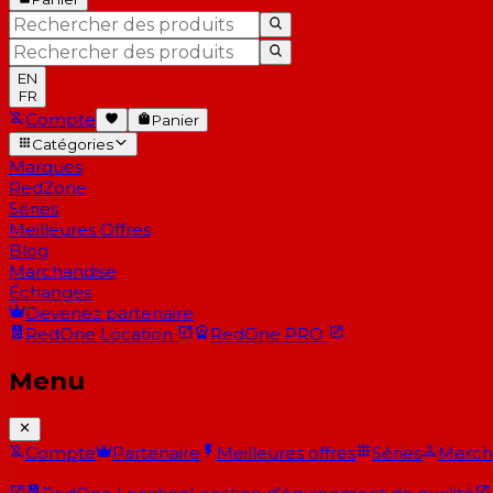
EN
FR
Compte
Panier
Catégories
Marques
RedZone
Séries
Meilleures Offres
Blog
Marchandise
Échanges
Devenez partenaire
RedOne
Location
RedOne
PRO
Menu
Compte
Partenaire
Meilleures offres
Séries
Merch