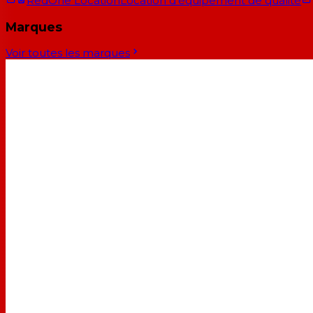
RedOne Location
Location d'équipement de qualité
Marques
Voir toutes les marques