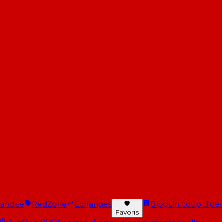
andise
RedZone
Échanges
Blog
Un coup d'oeil 
Favoris