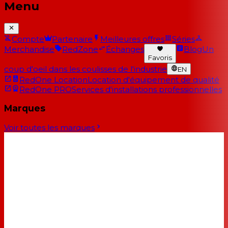
Menu
Compte
Partenaire
Meilleures offres
Séries
Merchandise
RedZone
Échanges
Blog
Un
Favoris
coup d'oeil dans les coulisses de l'industrie
EN
RedOne Location
Location d'équipement de qualité
RedOne PRO
Services d'installations professionnelles
Marques
Voir toutes les marques