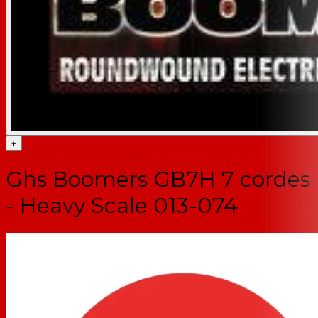
+
Ghs Boomers GB7H 7 cordes
- Heavy Scale 013-074