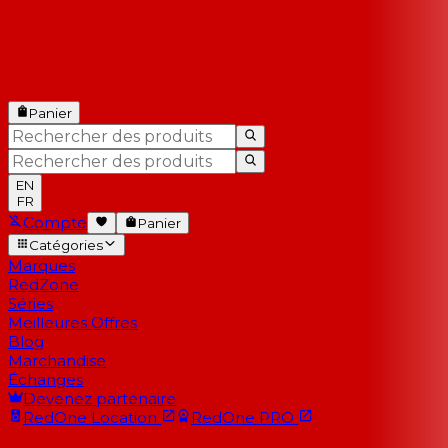
Panier
EN
FR
Compte
Panier
Catégories
Marques
RedZone
Séries
Meilleures Offres
Blog
Marchandise
Échanges
Devenez partenaire
RedOne
Location
RedOne
PRO