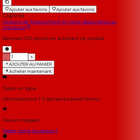
Ajouter aux favoris
Ajouter aux favoris
CA$19.99
Options de financement en ligne disponibles au
checkout
Recevez
100
points en achetant ce produit
−
+
AJOUTER AU PANIER
Acheter maintenant
Dispo en ligne
Généralement 1-2 semaines
avant l'envoi
Pas en magasin
Visiter notre boutique
↗