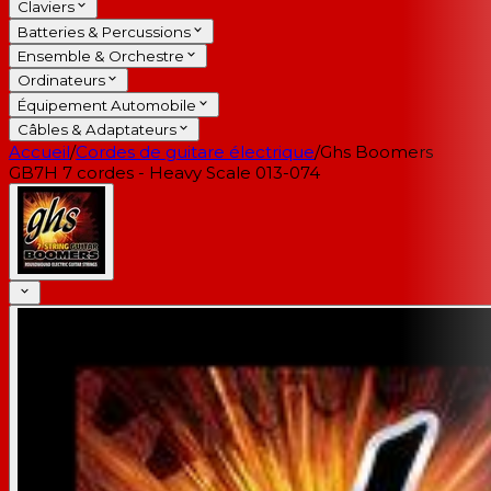
Claviers
Batteries & Percussions
Ensemble & Orchestre
Ordinateurs
Équipement Automobile
Câbles & Adaptateurs
Accueil
/
Cordes de guitare électrique
/
Ghs Boomers
GB7H 7 cordes - Heavy Scale 013-074