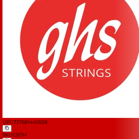
UPC
737681440558
SKU
GB7H