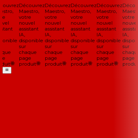
ouvrez
Découvrez
Découvrez
Découvrez
Découvrez
Découv
stro,
Maestro,
Maestro,
Maestro,
Maestro,
Maestro
re
votre
votre
votre
votre
votre
vel
nouvel
nouvel
nouvel
nouvel
nouvel
stant
assistant
assistant
assistant
assistant
assistan
IA,
IA,
IA,
IA,
IA,
ponible
disponible
disponible
disponible
disponible
disponi
sur
sur
sur
sur
sur
que
chaque
chaque
chaque
chaque
chaque
e
page
page
page
page
page
duit
produit
produit
produit
produit
produit