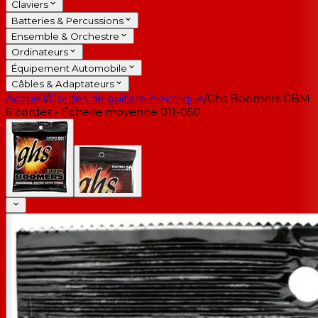
Claviers
Batteries & Percussions
Ensemble & Orchestre
Ordinateurs
Équipement Automobile
Câbles & Adaptateurs
Accueil
/
Cordes de guitare électrique
/
Ghs Boomers GBM
6 cordes - Échelle moyenne 011-050