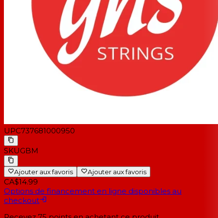
UPC
737681000950
SKU
GBM
Ajouter aux favoris
Ajouter aux favoris
CA$14.99
Options de financement en ligne disponibles au
checkout
Recevez
75
points en achetant ce produit