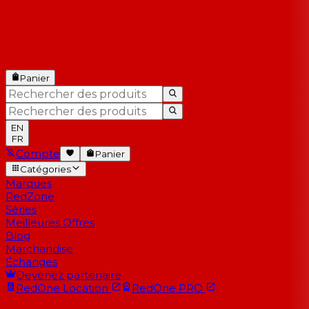
Panier
EN
FR
Compte
Panier
Catégories
Marques
RedZone
Séries
Meilleures Offres
Blog
Marchandise
Échanges
Devenez partenaire
RedOne
Location
RedOne
PRO