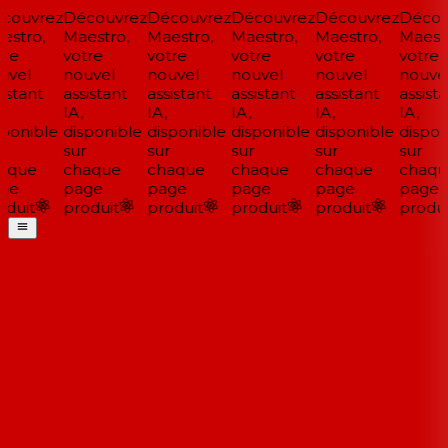
ouvrez
Découvrez
Découvrez
Découvrez
Découvrez
Découv
stro,
Maestro,
Maestro,
Maestro,
Maestro,
Maestr
re
votre
votre
votre
votre
votre
vel
nouvel
nouvel
nouvel
nouvel
nouvel
stant
assistant
assistant
assistant
assistant
assistan
IA,
IA,
IA,
IA,
IA,
ponible
disponible
disponible
disponible
disponible
disponi
sur
sur
sur
sur
sur
aque
chaque
chaque
chaque
chaque
chaqu
ge
page
page
page
page
page
duit
produit
produit
produit
produit
produit