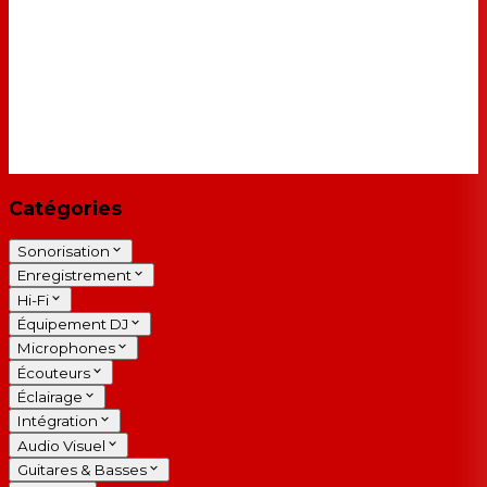
Catégories
Sonorisation
Enregistrement
Hi-Fi
Équipement DJ
Microphones
Écouteurs
Éclairage
Intégration
Audio Visuel
Guitares & Basses