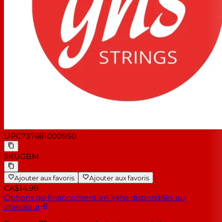
UPC
737681000950
SKU
GBM
Ajouter aux favoris
Ajouter aux favoris
CA$14.99
Options de financement en ligne disponibles au
checkout