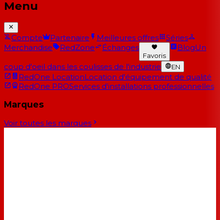
Menu
Compte
Partenaire
Meilleures offres
Séries
Merchandise
RedZone
Échanges
Blog
Un
Favoris
coup d'oeil dans les coulisses de l'industrie
EN
RedOne Location
Location d'équipement de qualité
RedOne PRO
Services d'installations professionnelles
Marques
Voir toutes les marques