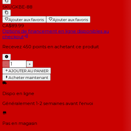
SKU
GKBE-88
Ajouter aux favoris
Ajouter aux favoris
CA$89.99
Options de financement en ligne disponibles au
checkout
Recevez
450
points en achetant ce produit
−
+
AJOUTER AU PANIER
Acheter maintenant
Dispo en ligne
Généralement 1-2 semaines
avant l'envoi
Pas en magasin