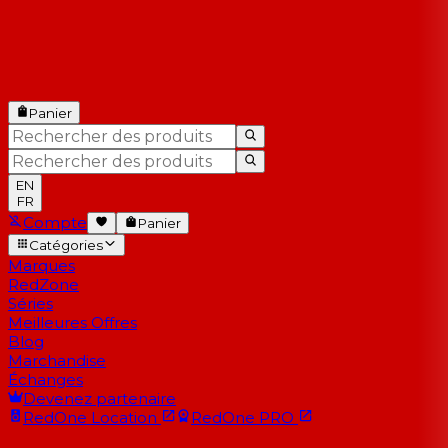
Panier
EN
FR
Compte
Panier
Catégories
Marques
RedZone
Séries
Meilleures Offres
Blog
Marchandise
Échanges
Devenez partenaire
RedOne
Location
RedOne
PRO