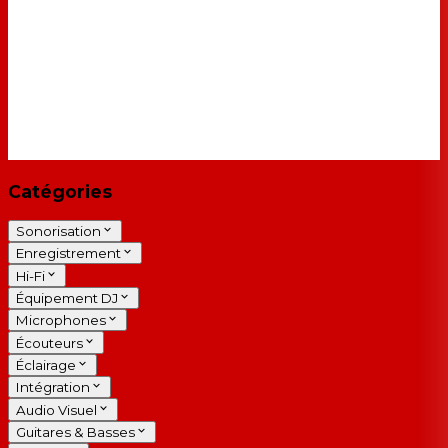
Catégories
Sonorisation
Enregistrement
Hi-Fi
Équipement DJ
Microphones
Écouteurs
Éclairage
Intégration
Audio Visuel
Guitares & Basses