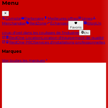
Menu
Compte
Partenaire
Meilleures offres
Séries
Merchandise
RedZone
Échanges
Blog
Un
Favoris
coup d'oeil dans les coulisses de l'industrie
EN
RedOne Location
Location d'équipement de qualité
RedOne PRO
Services d'installations professionnelles
Marques
Voir toutes les marques