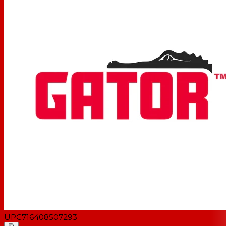
UPC
716408507293