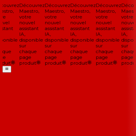
couvrez
Découvrez
Découvrez
Découvrez
Découvrez
Décou
stro,
Maestro,
Maestro,
Maestro,
Maestro,
Maestr
re
votre
votre
votre
votre
votre
vel
nouvel
nouvel
nouvel
nouvel
nouvel
istant
assistant
assistant
assistant
assistant
assista
IA,
IA,
IA,
IA,
IA,
ponible
disponible
disponible
disponible
disponible
disponi
sur
sur
sur
sur
sur
aque
chaque
chaque
chaque
chaque
chaqu
ge
page
page
page
page
page
duit
produit
produit
produit
produit
produi