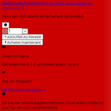
Options de financement en ligne disponibles au
checkout
Recevez
450
points en achetant ce produit
−
+
AJOUTER AU PANIER
Acheter maintenant
Dispo en ligne
Généralement 1-2 semaines
avant l'envoi
Pas en magasin
Visiter notre boutique
↗
En cas de retard supplémentaire, vous serez contacté
par l'un de nos représentants.