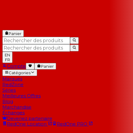
Panier
EN
FR
Compte
Panier
Catégories
Marques
RedZone
Séries
Meilleures Offres
Blog
Marchandise
Échanges
Devenez partenaire
RedOne
Location
RedOne
PRO