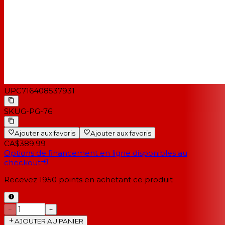
UPC
716408537931
SKU
G-PG-76
Ajouter aux favoris
Ajouter aux favoris
CA$389.99
Options de financement en ligne disponibles au
checkout
Recevez
1950
points en achetant ce produit
−
+
AJOUTER AU PANIER