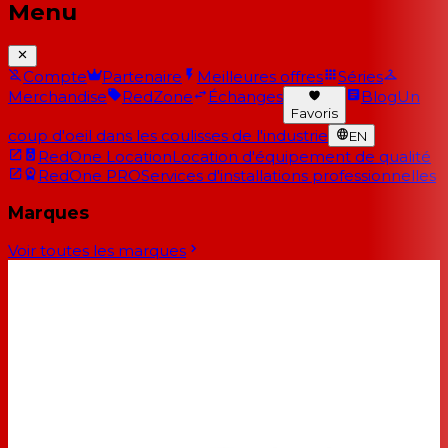
Menu
Compte
Partenaire
Meilleures offres
Séries
Merchandise
RedZone
Échanges
Blog
Un
Favoris
coup d'oeil dans les coulisses de l'industrie
EN
RedOne Location
Location d'équipement de qualité
RedOne PRO
Services d'installations professionnelles
Marques
Voir toutes les marques