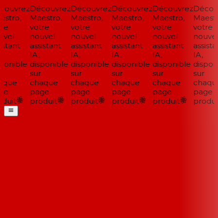
ouvrez
Découvrez
Découvrez
Découvrez
Découvrez
Découv
stro,
Maestro,
Maestro,
Maestro,
Maestro,
Maestr
re
votre
votre
votre
votre
votre
vel
nouvel
nouvel
nouvel
nouvel
nouvel
stant
assistant
assistant
assistant
assistant
assistan
IA,
IA,
IA,
IA,
IA,
ponible
disponible
disponible
disponible
disponible
disponi
sur
sur
sur
sur
sur
que
chaque
chaque
chaque
chaque
chaqu
ge
page
page
page
page
page
duit
produit
produit
produit
produit
produit