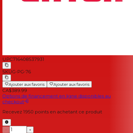
UPC
716408537931
SKU
G-PG-76
Ajouter aux favoris
Ajouter aux favoris
CA$389.99
Options de financement en ligne disponibles au
checkout
Recevez
1950
points en achetant ce produit
−
+