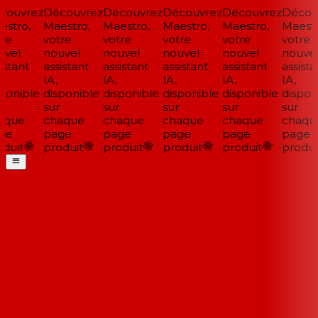
ouvrez
Découvrez
Découvrez
Découvrez
Découvrez
Découv
stro,
Maestro,
Maestro,
Maestro,
Maestro,
Maestro
re
votre
votre
votre
votre
votre
vel
nouvel
nouvel
nouvel
nouvel
nouvel
stant
assistant
assistant
assistant
assistant
assistan
IA,
IA,
IA,
IA,
IA,
ponible
disponible
disponible
disponible
disponible
disponi
sur
sur
sur
sur
sur
que
chaque
chaque
chaque
chaque
chaqu
ge
page
page
page
page
page
duit
produit
produit
produit
produit
produit