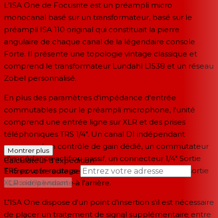
L'ISA One de Focusrite est un préampli micro
monocanal basé sur un transformateur, basé sur le
préampli ISA 110 original qui constituait la pierre
angulaire de chaque canal de la légendaire console
Forte. Il présente une topologie vintage classique et
comprend le transformateur Lundahl L1538 et un réseau
Zobel personnalisé.
En plus des paramètres d'impédance d'entrée
commutables pour le préampli microphone, l'unité
comprend une entrée ligne sur XLR et des prises
téléphoniques TRS 1/4". Un canal DI indépendant
comprend un contrôle de gain dédié, un commutateur
Montrer plus
d'impédance actif ou passif, un connecteur 1/4" Sortie
Calculateur d'expédition
TRS pour le routage vers un amplificateur, et une sortie
Entrez votre adresse
→
XLR indépendante à l'arrière.
Calculer la livraison
--
L'ISA One dispose d'un point d'insertion s'il est nécessaire
de placer un traitement de signal supplémentaire entre