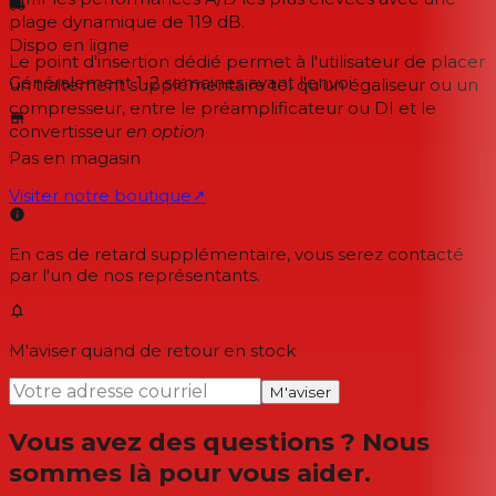
plage dynamique de 119 dB.
Dispo en ligne
Le point d'insertion dédié permet à l'utilisateur de placer
Généralement 1-2 semaines
avant l'envoi
un traitement supplémentaire tel qu'un égaliseur ou un
compresseur, entre le préamplificateur ou DI et le
convertisseur
en option
Pas en magasin
Visiter notre boutique
↗
En cas de retard supplémentaire, vous serez contacté
par l'un de nos représentants.
M'aviser quand de retour en stock
M'aviser
Vous avez des questions ? Nous
sommes là pour vous aider.