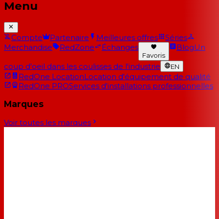
Menu
Compte
Partenaire
Meilleures offres
Séries
Merchandise
RedZone
Échanges
Blog
Un
Favoris
coup d'oeil dans les coulisses de l'industrie
EN
RedOne Location
Location d'équipement de qualité
RedOne PRO
Services d'installations professionnelles
Marques
Voir toutes les marques