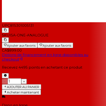
UPC
815301005131
SKU
ISA-ONE-ANALOGUE
Ajouter aux favoris
Ajouter aux favoris
CA$899.00
Options de financement en ligne disponibles au
checkout
Recevez
4495
points en achetant ce produit
−
+
AJOUTER AU PANIER
Acheter maintenant
Dispo en ligne