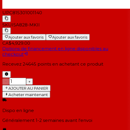
UPC
815301001140
SKU
ISA828-MKII
Ajouter aux favoris
Ajouter aux favoris
CA$4,929.00
Options de financement en ligne disponibles au
checkout
Recevez
24645
points en achetant ce produit
−
+
AJOUTER AU PANIER
Acheter maintenant
Dispo en ligne
Généralement 1-2 semaines
avant l'envoi