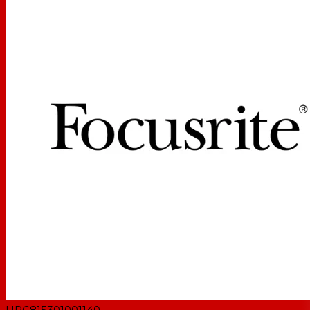
UPC
815301001140