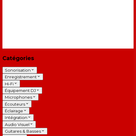
Catégories
Sonorisation
Enregistrement
Hi-Fi
Équipement DJ
Microphones
Écouteurs
Éclairage
Intégration
Audio Visuel
Guitares & Basses