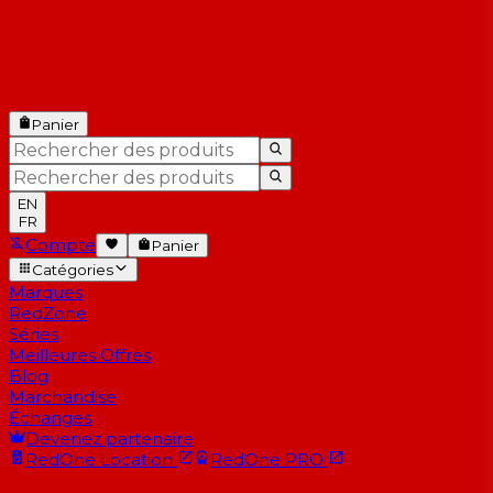
Panier
EN
FR
Compte
Panier
Catégories
Marques
RedZone
Séries
Meilleures Offres
Blog
Marchandise
Échanges
Devenez partenaire
RedOne
Location
RedOne
PRO