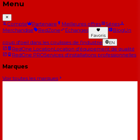
Menu
Compte
Partenaire
Meilleures offres
Séries
Merchandise
RedZone
Échanges
Blog
Un
Favoris
coup d'oeil dans les coulisses de l'industrie
EN
RedOne Location
Location d'équipement de qualité
RedOne PRO
Services d'installations professionnelles
Marques
Voir toutes les marques