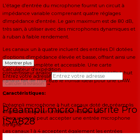
L'étage d'entrée du microphone fournit un circuit à
impédance variable comprenant quatre réglages
d'impédance d'entrée. Le gain maximum est de 80 dB,
très sain, à utiliser avec des microphones dynamiques et
à ruban à faible rendement.
Les canaux un à quatre incluent des entrées DI dotées
d'options d'impédance élevée et basse, offrant ainsi une
Montrer plus
solution DI complète et accessible. Une carte
Calculateur d'expédition
convertisseur analogique-numérique
optionnelle
à huit
Entrez votre adresse
canaux fait de l'ISA-828 le frontal idéal pour une DAW.
→
Calculer la livraison
Caractéristiques:
--
Préampli microphone à huit canaux doté de préamplis
Préampli micro Focusrite Pro
originaux basés sur un transformateur ISA
Chaque canal peut accepter une entrée microphone
ISA828
ou ligne
Les canaux 1 à 4 acceptent également les entrées
d'instruments pour guitares et basses, ou les