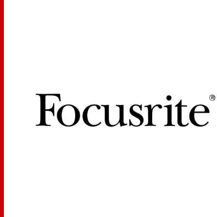
synthétiseurs vintage avec sorties haute impédance.
L'entrée microphone peut fournir jusqu'à 80 dB de gain,
particulièrement utile lorsque vous travaillez avec des
microphones dynamiques et à ruban à très faible sortie.
Alimentation fantôme et commutateurs de phase
fournis sur chaque entrée
Le filtre passe-haut sur chaque canal fournit une
fréquence genou de 75 Hz avec une atténuation de 18
dB/octave
Impédance variable du microphone avec quatre
réglages de 600, 1,4k, 24k et 6,8kΩ
Indicateur d'entrée à six LED par canal