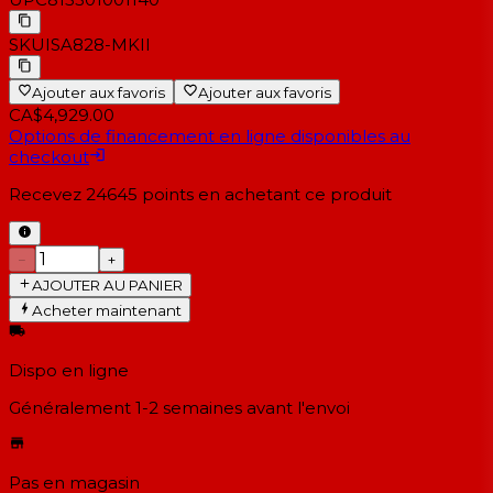
SKU
ISA828-MKII
Ajouter aux favoris
Ajouter aux favoris
CA$4,929.00
Options de financement en ligne disponibles au
checkout
Recevez
24645
points en achetant ce produit
−
+
AJOUTER AU PANIER
Acheter maintenant
Dispo en ligne
Généralement 1-2 semaines
avant l'envoi
Pas en magasin