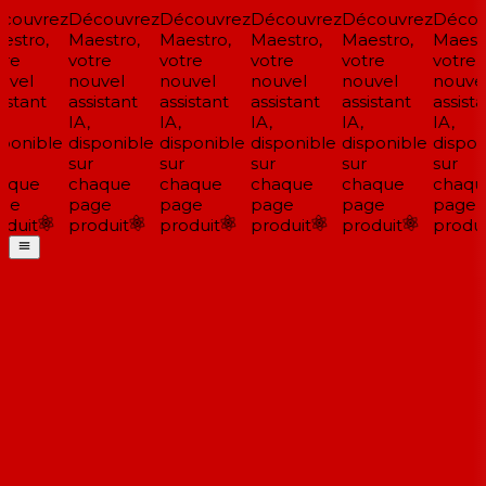
couvrez
Découvrez
Découvrez
Découvrez
Découvrez
Décou
stro,
Maestro,
Maestro,
Maestro,
Maestro,
Maestr
re
votre
votre
votre
votre
votre
vel
nouvel
nouvel
nouvel
nouvel
nouvel
istant
assistant
assistant
assistant
assistant
assista
IA,
IA,
IA,
IA,
IA,
ponible
disponible
disponible
disponible
disponible
disponi
sur
sur
sur
sur
sur
aque
chaque
chaque
chaque
chaque
chaqu
ge
page
page
page
page
page
duit
produit
produit
produit
produit
produi