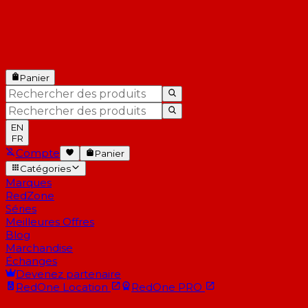
Panier
EN
FR
Compte
Panier
Catégories
Marques
RedZone
Séries
Meilleures Offres
Blog
Marchandise
Échanges
Devenez partenaire
RedOne
Location
RedOne
PRO