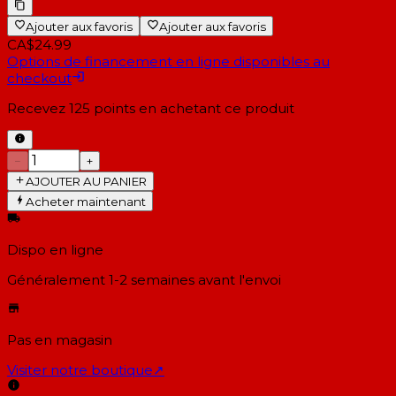
Ajouter aux favoris
Ajouter aux favoris
CA$24.99
Options de financement en ligne disponibles au
checkout
Recevez
125
points en achetant ce produit
−
+
AJOUTER AU PANIER
Acheter maintenant
Dispo en ligne
Généralement 1-2 semaines
avant l'envoi
Pas en magasin
Visiter notre boutique
↗