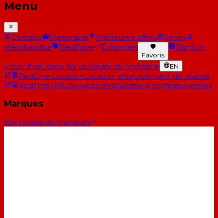
Menu
Compte
Partenaire
Meilleures offres
Séries
Merchandise
RedZone
Échanges
Blog
Un
Favoris
coup d'oeil dans les coulisses de l'industrie
EN
RedOne Location
Location d'équipement de qualité
RedOne PRO
Services d'installations professionnelles
Marques
Voir toutes les marques