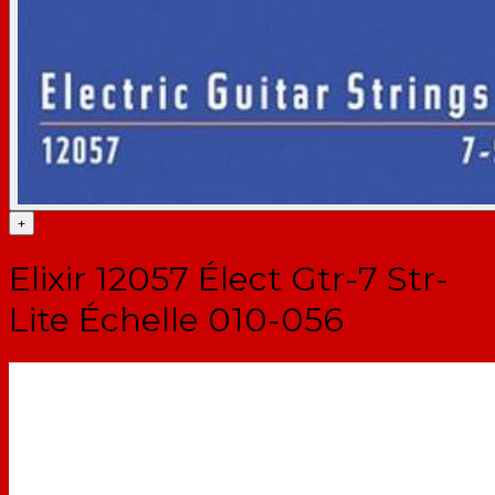
+
Elixir 12057 Élect Gtr-7 Str-
Lite Échelle 010-056