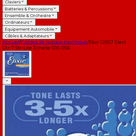
Claviers
Batteries & Percussions
Ensemble & Orchestre
Ordinateurs
Équipement Automobile
Câbles & Adaptateurs
Accueil
/
Cordes de guitare électrique
/
Elixir 12057 Élect
Gtr-7 Str-Lite Échelle 010-056