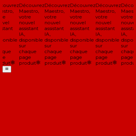
ouvrez
Découvrez
Découvrez
Découvrez
Découvrez
Découv
stro,
Maestro,
Maestro,
Maestro,
Maestro,
Maestr
re
votre
votre
votre
votre
votre
vel
nouvel
nouvel
nouvel
nouvel
nouvel
stant
assistant
assistant
assistant
assistant
assistan
IA,
IA,
IA,
IA,
IA,
ponible
disponible
disponible
disponible
disponible
disponi
sur
sur
sur
sur
sur
aque
chaque
chaque
chaque
chaque
chaqu
ge
page
page
page
page
page
duit
produit
produit
produit
produit
produit