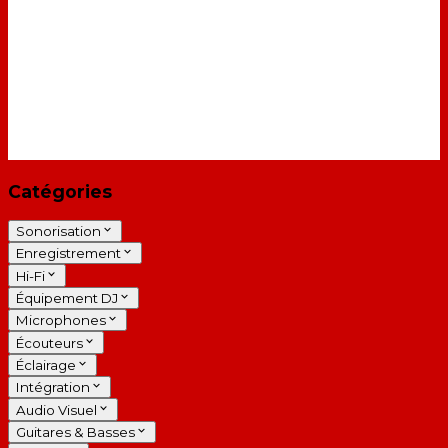
Catégories
Sonorisation
Enregistrement
Hi-Fi
Équipement DJ
Microphones
Écouteurs
Éclairage
Intégration
Audio Visuel
Guitares & Basses