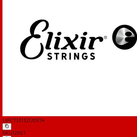
UPC
733132120574
SKU
12057