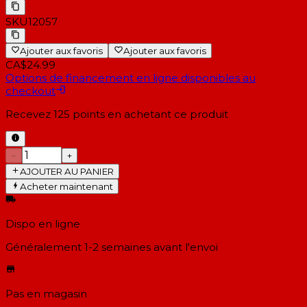
SKU
12057
Ajouter aux favoris
Ajouter aux favoris
CA$24.99
Options de financement en ligne disponibles au
checkout
Recevez
125
points en achetant ce produit
−
+
AJOUTER AU PANIER
Acheter maintenant
Dispo en ligne
Généralement 1-2 semaines
avant l'envoi
Pas en magasin