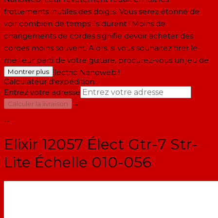
frottements inutiles des doigts. Vous serez étonné de
voir combien de temps ils durent ! Moins de
changements de cordes signifie devoir acheter des
cordes moins souvent. Alors, si vous souhaitez tirer le
meilleur parti de votre guitare, procurez-vous un jeu de
cordes Elixir Electric Nanoweb !
Montrer plus
Calculateur d'expédition
Entrez votre adresse
→
Calculer la livraison
--
Elixir 12057 Élect Gtr-7 Str-
Lite Échelle 010-056