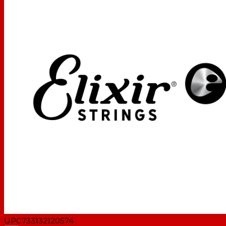
UPC
733132120574