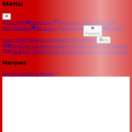
Menu
Compte
Partenaire
Meilleures offres
Séries
Merchandise
RedZone
Échanges
Blog
Un
Favoris
coup d'oeil dans les coulisses de l'industrie
EN
RedOne Location
Location d'équipement de qualité
RedOne PRO
Services d'installations professionnelles
Marques
Voir toutes les marques