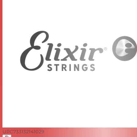
UPC
733132141029