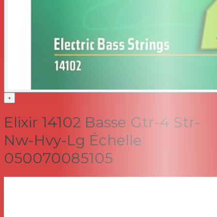
+
Elixir 14102 Basse Gtr-4 Str-
Nw-Hvy-Lg Échelle
050070085105