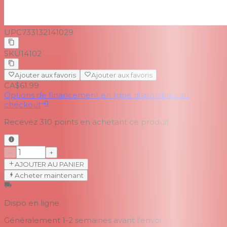
UPC
733132141029
SKU
14102
Ajouter aux favoris
Ajouter aux favoris
CA$61.99
Options de financement en ligne disponibles au
checkout
Recevez
310
points en achetant ce produit
−
+
AJOUTER AU PANIER
Acheter maintenant
Dispo en ligne
Généralement 1-2 semaines
avant l'envoi