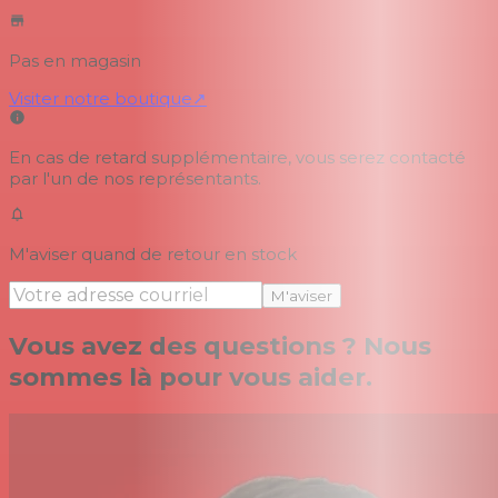
Pas en magasin
Visiter notre boutique
↗
En cas de retard supplémentaire, vous serez contacté
par l'un de nos représentants.
M'aviser quand de retour en stock
M'aviser
Vous avez des questions ? Nous
sommes là pour vous aider.