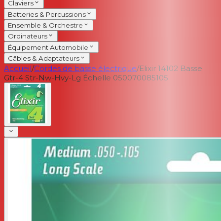
Claviers
Batteries & Percussions
Ensemble & Orchestre
Ordinateurs
Équipement Automobile
Câbles & Adaptateurs
Accueil
/
Cordes de basse électrique
/
Elixir 14102 Basse
Gtr-4 Str-Nw-Hvy-Lg Échelle 050070085105