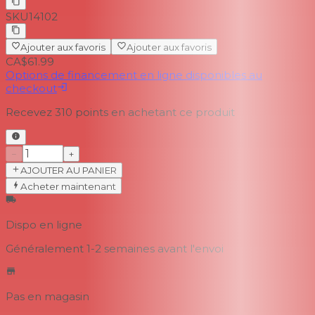
SKU
14102
Ajouter aux favoris
Ajouter aux favoris
CA$61.99
Options de financement en ligne disponibles au
checkout
Recevez
310
points en achetant ce produit
−
+
AJOUTER AU PANIER
Acheter maintenant
Dispo en ligne
Généralement 1-2 semaines
avant l'envoi
Pas en magasin