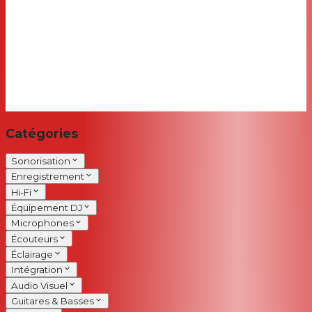
Catégories
Sonorisation
Enregistrement
Hi-Fi
Équipement DJ
Microphones
Écouteurs
Éclairage
Intégration
Audio Visuel
Guitares & Basses