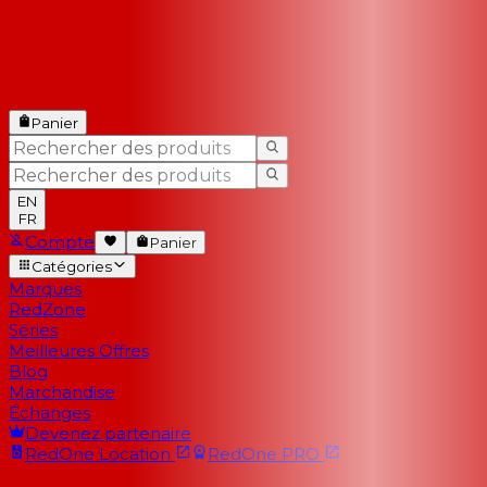
Panier
EN
FR
Compte
Panier
Catégories
Marques
RedZone
Séries
Meilleures Offres
Blog
Marchandise
Échanges
Devenez partenaire
RedOne
Location
RedOne
PRO