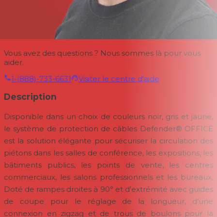
Vous avez des questions ? Nous sommes là pour vous
aider.
1-(888)-733-6631
Visiter le centre d'aide
Description
Disponible dans un choix de couleurs noir, gris et jaune,
le système de protection de câbles Defender® OFFICE
est la solution élégante pour sécuriser la circulation des
piétons dans les salles de conférence, les expositions, les
bâtiments publics, les points de vente, les centres
commerciaux, les salons professionnels et les bureaux.
Doté de rampes droites à 90° et d'extrémité avec guides
de coupe pour le réglage de la longueur, d'une
connexion en zigzag et de trous de boulons pour la