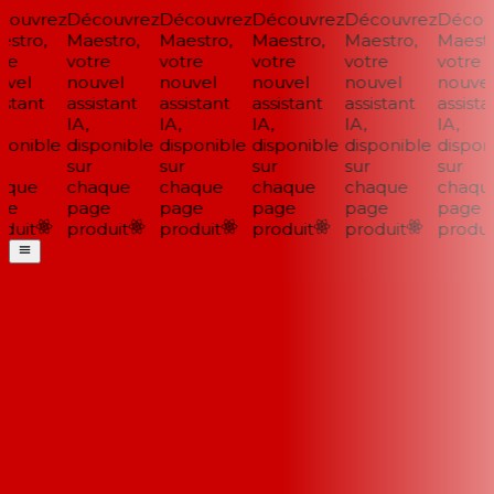
ouvrez
Découvrez
Découvrez
Découvrez
Découvrez
Découv
stro,
Maestro,
Maestro,
Maestro,
Maestro,
Maestro
re
votre
votre
votre
votre
votre
vel
nouvel
nouvel
nouvel
nouvel
nouvel
stant
assistant
assistant
assistant
assistant
assistan
IA,
IA,
IA,
IA,
IA,
ponible
disponible
disponible
disponible
disponible
disponi
sur
sur
sur
sur
sur
que
chaque
chaque
chaque
chaque
chaque
e
page
page
page
page
page
duit
produit
produit
produit
produit
produit