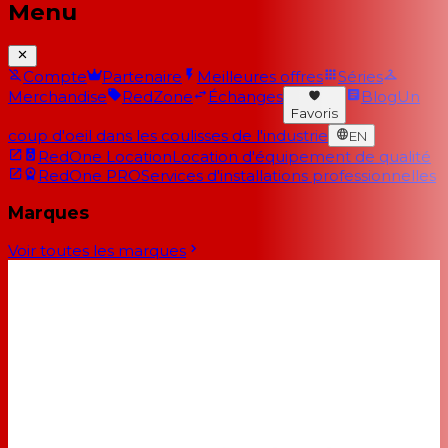
Menu
Compte
Partenaire
Meilleures offres
Séries
Merchandise
RedZone
Échanges
Blog
Un
Favoris
coup d'oeil dans les coulisses de l'industrie
EN
RedOne Location
Location d'équipement de qualité
RedOne PRO
Services d'installations professionnelles
Marques
Voir toutes les marques