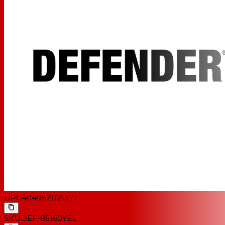
UPC
4049521121371
SKU
DEF-85160YEL