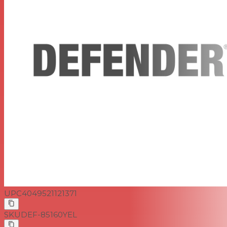
UPC
4049521121371
SKU
DEF-85160YEL