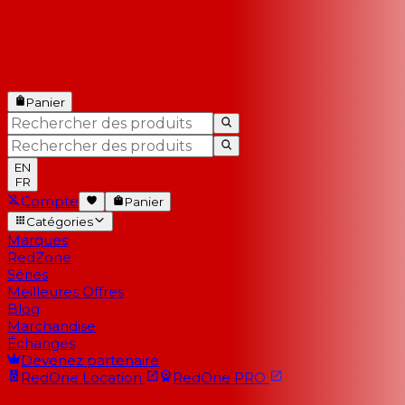
Panier
EN
FR
Compte
Panier
Catégories
Marques
RedZone
Séries
Meilleures Offres
Blog
Marchandise
Échanges
Devenez partenaire
RedOne
Location
RedOne
PRO