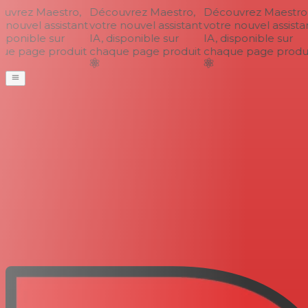
vrez Maestro,
Découvrez Maestro,
Découvrez Maestro,
 nouvel assistant
votre nouvel assistant
votre nouvel assistan
sponible sur
IA, disponible sur
IA, disponible sur
e page produit
chaque page produit
chaque page produi