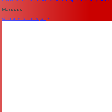
RedOne Location
Location d'équipement de qualité
Marques
Voir toutes les marques