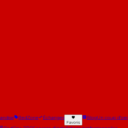
andise
RedZone
Échanges
Blog
Un coup d'oeil 
Favoris