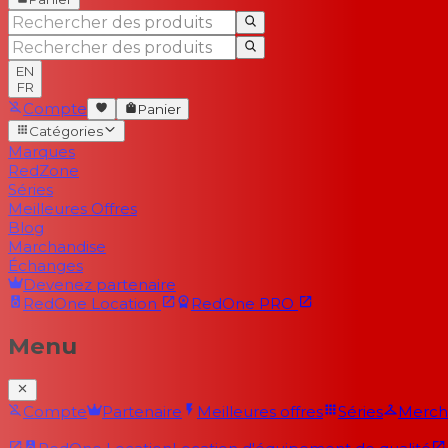
EN
FR
Compte
Panier
Catégories
Marques
RedZone
Séries
Meilleures Offres
Blog
Marchandise
Échanges
Devenez partenaire
RedOne
Location
RedOne
PRO
Menu
Compte
Partenaire
Meilleures offres
Séries
Merch