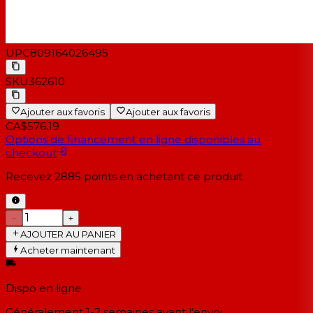
UPC
809164026495
SKU
362610
Ajouter aux favoris
Ajouter aux favoris
CA$576.19
Options de financement en ligne disponibles au
checkout
Recevez
2885
points en achetant ce produit
−
+
AJOUTER AU PANIER
Acheter maintenant
Dispo en ligne
Généralement 1-2 semaines
avant l'envoi