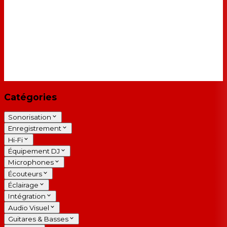
Catégories
Sonorisation
Enregistrement
Hi-Fi
Équipement DJ
Microphones
Écouteurs
Éclairage
Intégration
Audio Visuel
Guitares & Basses