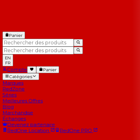
Panier
EN
FR
Compte
Panier
Catégories
Marques
RedZone
Séries
Meilleures Offres
Blog
Marchandise
Échanges
Devenez partenaire
RedOne
Location
RedOne
PRO