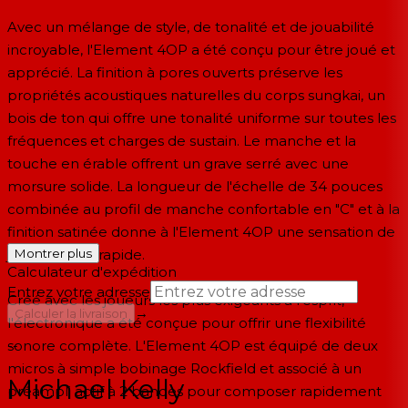
Avec un mélange de style, de tonalité et de jouabilité
incroyable, l'Element 4OP a été conçu pour être joué et
apprécié. La finition à pores ouverts préserve les
propriétés acoustiques naturelles du corps sungkai, un
bois de ton qui offre une tonalité uniforme sur toutes les
fréquences et charges de sustain. Le manche et la
touche en érable offrent un grave serré avec une
morsure solide. La longueur de l'échelle de 34 pouces
combinée au profil de manche confortable en "C" et à la
finition satinée donne à l'Element 4OP une sensation de
jeu douce et rapide.
Montrer plus
Calculateur d'expédition
Entrez votre adresse
Créé avec les joueurs les plus exigeants à l'esprit,
→
Calculer la livraison
l'électronique a été conçue pour offrir une flexibilité
sonore complète. L'Element 4OP est équipé de deux
--
micros à simple bobinage Rockfield et associé à un
Michael Kelly
préampli actif à 2 bandes pour composer rapidement