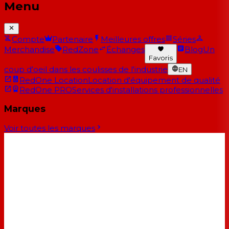
Menu
Compte
Partenaire
Meilleures offres
Séries
Merchandise
RedZone
Échanges
Blog
Un
Favoris
coup d'oeil dans les coulisses de l'industrie
EN
RedOne Location
Location d'équipement de qualité
RedOne PRO
Services d'installations professionnelles
Marques
Voir toutes les marques