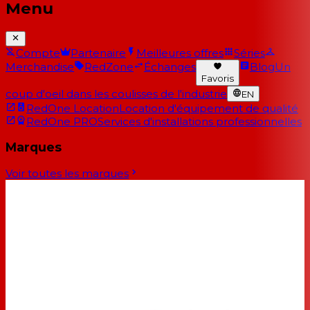
Menu
Compte
Partenaire
Meilleures offres
Séries
Merchandise
RedZone
Échanges
Blog
Un
Favoris
coup d'oeil dans les coulisses de l'industrie
EN
RedOne Location
Location d'équipement de qualité
RedOne PRO
Services d'installations professionnelles
Marques
Voir toutes les marques