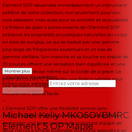
Element 5OP deviendra immédiatement un instrument
préféré de votre collection, non seulement pour son
look saisissant, mais aussi pour sa sonorité et sa jouabilité.
La finition de grain à pores ouverts de l'Element 5OP
préserve les propriétés acoustiques naturelles du corps
en bois de sungkai, ce qui se traduit par une gamme
plus large de fréquences soutenues et un bas de
gamme stellaire. Son manche et sa touche en érable de
35 pouces offrent une sensation bien équilibrée et une
articulation précise même sur la corde de si grave. Le
Montrer plus
Calculateur d'expédition
profil du cou en "C" présente une finition satinée pour
Entrez votre adresse
une sensation extrêmement confortable et un
→
Calculer la livraison
mouvement latéral facile.
--
L'Element 5OP offre une flexibilité sonore sans
Michael Kelly MKO5OYBMRC
compromettre le son authentique des basses. Pour
composer une large gamme de sons, il est équipé de
Element 5 OP Maple
deux micros à simple bobinage Rockfield, associés à un