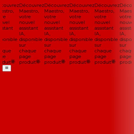
couvrez
Découvrez
Découvrez
Découvrez
Découvrez
Décou
stro,
Maestro,
Maestro,
Maestro,
Maestro,
Maestr
re
votre
votre
votre
votre
votre
vel
nouvel
nouvel
nouvel
nouvel
nouvel
istant
assistant
assistant
assistant
assistant
assista
IA,
IA,
IA,
IA,
IA,
ponible
disponible
disponible
disponible
disponible
disponi
sur
sur
sur
sur
sur
aque
chaque
chaque
chaque
chaque
chaqu
ge
page
page
page
page
page
duit
produit
produit
produit
produit
produi