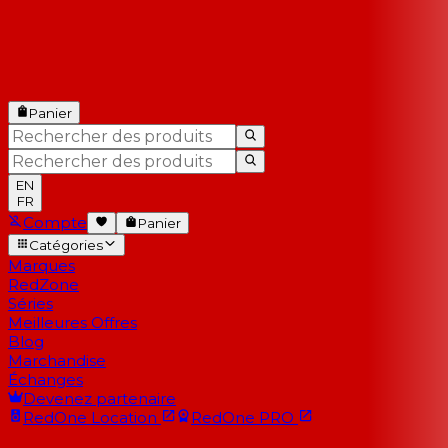
Panier
EN
FR
Compte
Panier
Catégories
Marques
RedZone
Séries
Meilleures Offres
Blog
Marchandise
Échanges
Devenez partenaire
RedOne
Location
RedOne
PRO