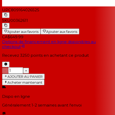
UPC
809164026525
SKU
00362611
Ajouter aux favoris
Ajouter aux favoris
CA$649.99
Options de financement en ligne disponibles au
checkout
Recevez
3250
points en achetant ce produit
−
+
AJOUTER AU PANIER
Acheter maintenant
Dispo en ligne
Généralement 1-2 semaines
avant l'envoi