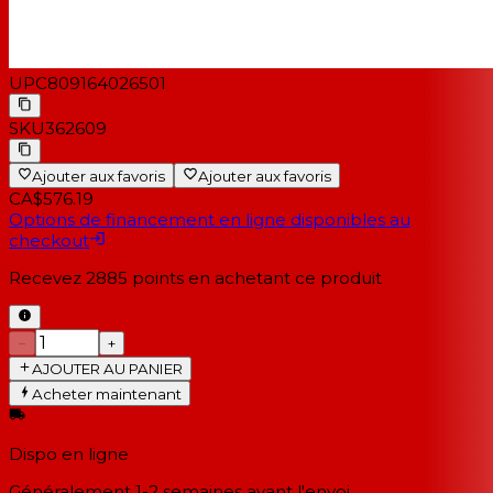
UPC
809164026501
SKU
362609
Ajouter aux favoris
Ajouter aux favoris
CA$576.19
Options de financement en ligne disponibles au
checkout
Recevez
2885
points en achetant ce produit
−
+
AJOUTER AU PANIER
Acheter maintenant
Dispo en ligne
Généralement 1-2 semaines
avant l'envoi