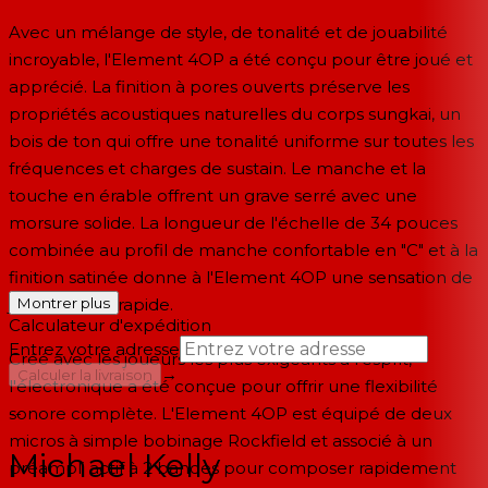
Avec un mélange de style, de tonalité et de jouabilité
incroyable, l'Element 4OP a été conçu pour être joué et
apprécié. La finition à pores ouverts préserve les
propriétés acoustiques naturelles du corps sungkai, un
bois de ton qui offre une tonalité uniforme sur toutes les
fréquences et charges de sustain. Le manche et la
touche en érable offrent un grave serré avec une
morsure solide. La longueur de l'échelle de 34 pouces
combinée au profil de manche confortable en "C" et à la
finition satinée donne à l'Element 4OP une sensation de
jeu douce et rapide.
Montrer plus
Calculateur d'expédition
Entrez votre adresse
Créé avec les joueurs les plus exigeants à l'esprit,
→
Calculer la livraison
l'électronique a été conçue pour offrir une flexibilité
sonore complète. L'Element 4OP est équipé de deux
--
micros à simple bobinage Rockfield et associé à un
Michael Kelly
préampli actif à 2 bandes pour composer rapidement