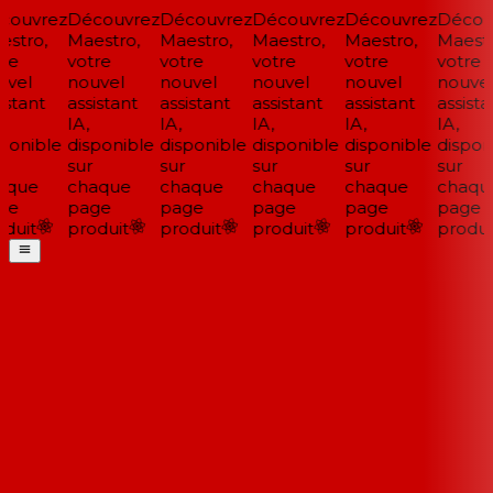
ouvrez
Découvrez
Découvrez
Découvrez
Découvrez
Découv
stro,
Maestro,
Maestro,
Maestro,
Maestro,
Maestr
re
votre
votre
votre
votre
votre
vel
nouvel
nouvel
nouvel
nouvel
nouvel
stant
assistant
assistant
assistant
assistant
assistan
IA,
IA,
IA,
IA,
IA,
ponible
disponible
disponible
disponible
disponible
disponi
sur
sur
sur
sur
sur
que
chaque
chaque
chaque
chaque
chaqu
ge
page
page
page
page
page
duit
produit
produit
produit
produit
produit