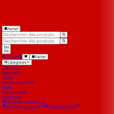
Panier
EN
FR
Compte
Panier
Catégories
Marques
RedZone
Séries
Meilleures Offres
Blog
Marchandise
Échanges
Devenez partenaire
RedOne
Location
RedOne
PRO