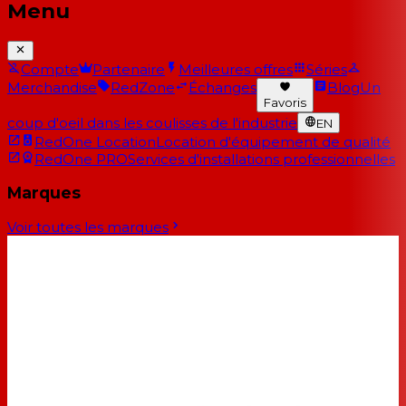
Menu
Compte
Partenaire
Meilleures offres
Séries
Merchandise
RedZone
Échanges
Blog
Un
Favoris
coup d'oeil dans les coulisses de l'industrie
EN
RedOne Location
Location d'équipement de qualité
RedOne PRO
Services d'installations professionnelles
Marques
Voir toutes les marques