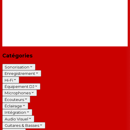
Catégories
Sonorisation
Enregistrement
Hi-Fi
Équipement DJ
Microphones
Écouteurs
Éclairage
Intégration
Audio Visuel
Guitares & Basses