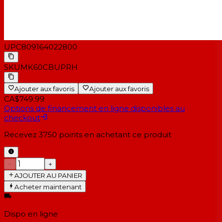
UPC
809164022800
SKU
MK60CBUPRH
Ajouter aux favoris
Ajouter aux favoris
CA$749.99
Options de financement en ligne disponibles au
checkout
Recevez
3750
points en achetant ce produit
−
+
AJOUTER AU PANIER
Acheter maintenant
Dispo en ligne