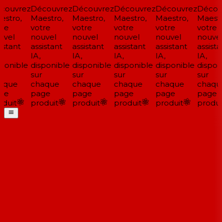
ouvrez
Découvrez
Découvrez
Découvrez
Découvrez
Découv
stro,
Maestro,
Maestro,
Maestro,
Maestro,
Maestr
re
votre
votre
votre
votre
votre
vel
nouvel
nouvel
nouvel
nouvel
nouvel
stant
assistant
assistant
assistant
assistant
assista
IA,
IA,
IA,
IA,
IA,
ponible
disponible
disponible
disponible
disponible
disponi
sur
sur
sur
sur
sur
aque
chaque
chaque
chaque
chaque
chaqu
ge
page
page
page
page
page
duit
produit
produit
produit
produit
produit