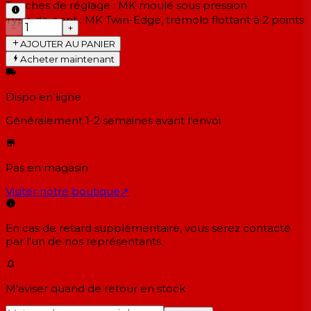
Touches de réglage :
MK moulé sous pression
Type de pont :
MK Twin-Edge, trémolo flottant à 2 points
−
+
AJOUTER AU PANIER
Acheter maintenant
Dispo en ligne
Généralement 1-2 semaines
avant l'envoi
Pas en magasin
Visiter notre boutique
↗
En cas de retard supplémentaire, vous serez contacté
par l'un de nos représentants.
M'aviser quand de retour en stock