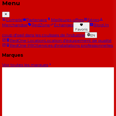
Menu
Compte
Partenaire
Meilleures offres
Séries
Merchandise
RedZone
Échanges
Blog
Un
Favoris
coup d'oeil dans les coulisses de l'industrie
EN
RedOne Location
Location d'équipement de qualité
RedOne PRO
Services d'installations professionnelles
Marques
Voir toutes les marques