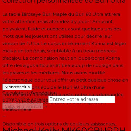
Collection personnalisée 60 Burl Ultra
La table Birdseye Burl Maple du Burl 60 Ultra attirera
votre attention, mais attendez d'y jouer ! Amusant,
polyvalent, fluide et audacieux sont quelques-uns des
mots que les joueurs ont utilisés pour décrire leur
version de l'Ultra. Le corps entièrement Korina est léger
mais a un ton épais, semblable à un beau morceau
d'acajou. La combinaison haut en loupe/corps Korina
offre des aigus articulés et beaucoup de courage dans
les graves et les médiums. Nous avons modifié
l'électronique pour vous offrir un petit quelque chose en
plus. Nous avons équipé le Burl 60 Ultra d'une
Montrer plus
Calculateur d'expédition
combinaison Rockfield qui reste notre plus demandée
Entrez votre adresse
pour les modèles de la série 60 à configuration
→
Calculer la livraison
traditionnelle.
--
Disponible en trois options de couleurs saisissantes,
Michael Kelly MK60CBUPRH