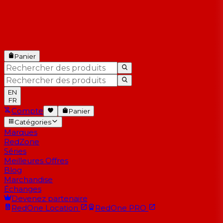
Panier
EN
FR
Compte
Panier
Catégories
Marques
RedZone
Séries
Meilleures Offres
Blog
Marchandise
Échanges
Devenez partenaire
RedOne
Location
RedOne
PRO