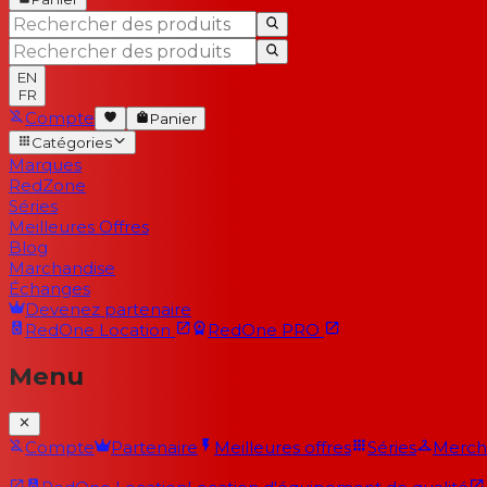
EN
FR
Compte
Panier
Catégories
Marques
RedZone
Séries
Meilleures Offres
Blog
Marchandise
Échanges
Devenez partenaire
RedOne
Location
RedOne
PRO
Menu
Compte
Partenaire
Meilleures offres
Séries
Merch