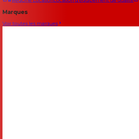
RedOne Location
Location d'équipement de qualité
Marques
Voir toutes les marques