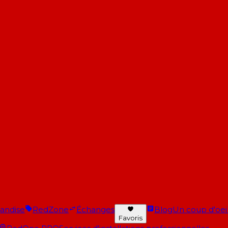
andise
RedZone
Échanges
Blog
Un coup d'oeil 
Favoris