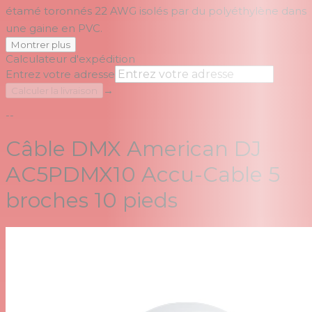
étamé toronnés 22 AWG isolés par du polyéthylène dans
une gaine en PVC.
Montrer plus
Calculateur d'expédition
Entrez votre adresse
→
Calculer la livraison
--
Câble DMX American DJ
AC5PDMX10 Accu-Cable 5
broches 10 pieds