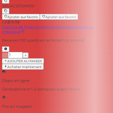
SKU
AC5PDMX10
Ajouter aux favoris
Ajouter aux favoris
CA$19.98
Options de financement en ligne disponibles au
checkout
Recevez
100
points en achetant ce produit
−
+
AJOUTER AU PANIER
Acheter maintenant
Dispo en ligne
Généralement 1-2 semaines
avant l'envoi
Pas en magasin