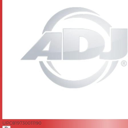
UPC
819730011190