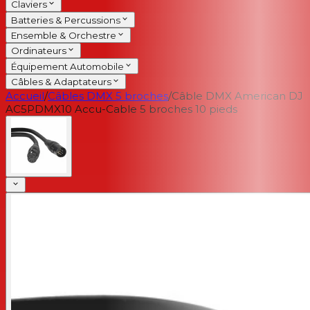
Claviers
Batteries & Percussions
Ensemble & Orchestre
Ordinateurs
Équipement Automobile
Câbles & Adaptateurs
Accueil
/
Câbles DMX 5 broches
/
Câble DMX American DJ
AC5PDMX10 Accu-Cable 5 broches 10 pieds