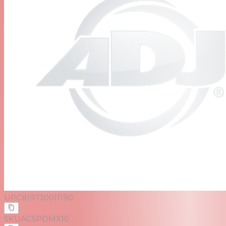
UPC
819730011190
SKU
AC5PDMX10