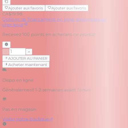
Ajouter aux favoris
Ajouter aux favoris
CA$19.98
Options de financement en ligne disponibles au
checkout
Recevez
100
points en achetant ce produit
−
+
AJOUTER AU PANIER
Acheter maintenant
Dispo en ligne
Généralement 1-2 semaines
avant l'envoi
Pas en magasin
Visiter notre boutique
↗