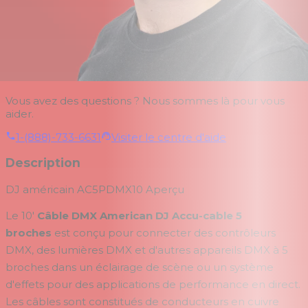
Vous avez des questions ? Nous sommes là pour vous
aider.
1-(888)-733-6631
Visiter le centre d'aide
Description
DJ américain AC5PDMX10
Aperçu
Le 10'
Câble DMX American DJ Accu-cable 5
broches
est conçu pour connecter des contrôleurs
DMX, des lumières DMX et d'autres appareils DMX à 5
broches dans un éclairage de scène ou un système
d'effets pour des applications de performance en direct.
Les câbles sont constitués de conducteurs en cuivre