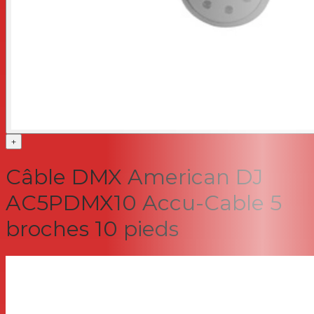
+
Câble DMX American DJ
AC5PDMX10 Accu-Cable 5
broches 10 pieds