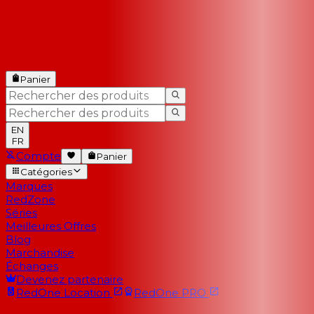
Panier
EN
FR
Compte
Panier
Catégories
Marques
RedZone
Séries
Meilleures Offres
Blog
Marchandise
Échanges
Devenez partenaire
RedOne
Location
RedOne
PRO