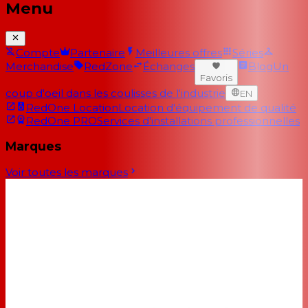
Menu
Compte
Partenaire
Meilleures offres
Séries
Merchandise
RedZone
Échanges
Blog
Un
Favoris
coup d'oeil dans les coulisses de l'industrie
EN
RedOne Location
Location d'équipement de qualité
RedOne PRO
Services d'installations professionnelles
Marques
Voir toutes les marques