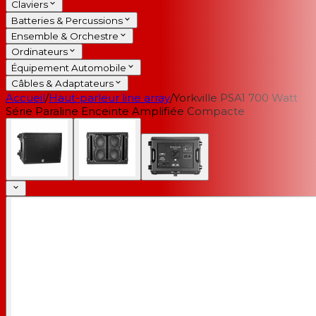
Claviers
Batteries & Percussions
Ensemble & Orchestre
Ordinateurs
Équipement Automobile
Câbles & Adaptateurs
Accueil
/
Haut-parleur line array
/
Yorkville PSA1 700 Watt
Série Paraline Enceinte Amplifiée Compacte