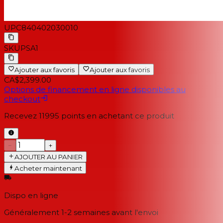
UPC
840402030010
SKU
PSA1
Ajouter aux favoris
Ajouter aux favoris
CA$2,399.00
Options de financement en ligne disponibles au
checkout
Recevez
11995
points en achetant ce produit
−
+
AJOUTER AU PANIER
Acheter maintenant
Dispo en ligne
Généralement 1-2 semaines
avant l'envoi