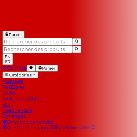
Panier
EN
FR
Compte
Panier
Catégories
Marques
RedZone
Séries
Meilleures Offres
Blog
Marchandise
Échanges
Devenez partenaire
RedOne
Location
RedOne
PRO