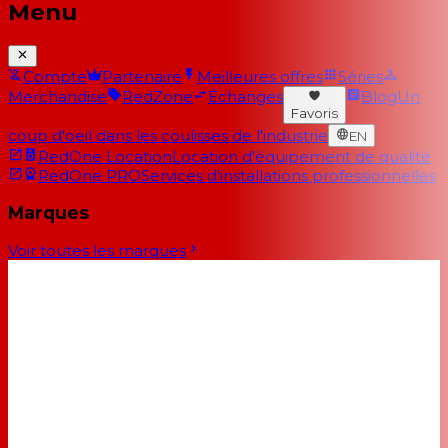
Menu
Compte
Partenaire
Meilleures offres
Séries
Merchandise
RedZone
Échanges
Blog
Un
Favoris
coup d'oeil dans les coulisses de l'industrie
EN
RedOne Location
Location d'équipement de qualité
RedOne PRO
Services d'installations professionnelles
Marques
Voir toutes les marques