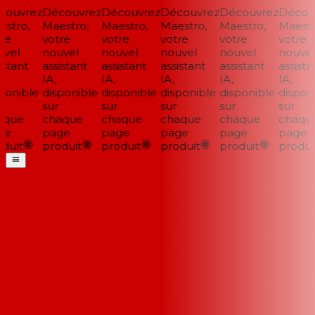
ouvrez
Découvrez
Découvrez
Découvrez
Découvrez
Découv
stro,
Maestro,
Maestro,
Maestro,
Maestro,
Maestro
re
votre
votre
votre
votre
votre
vel
nouvel
nouvel
nouvel
nouvel
nouvel
stant
assistant
assistant
assistant
assistant
assistan
IA,
IA,
IA,
IA,
IA,
onible
disponible
disponible
disponible
disponible
disponi
sur
sur
sur
sur
sur
que
chaque
chaque
chaque
chaque
chaque
e
page
page
page
page
page
duit
produit
produit
produit
produit
produit