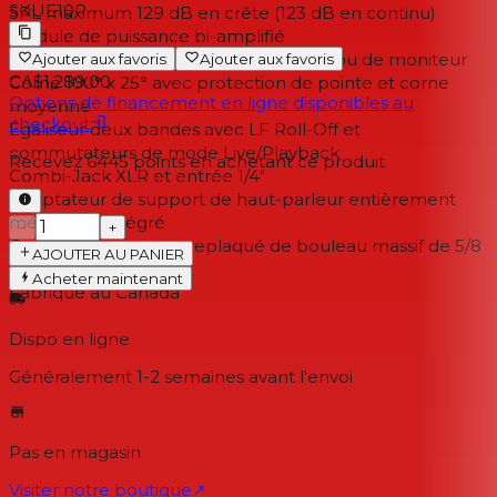
SKU
E10P
SPL maximum 129 dB en crête (123 dB en continu)
Module de puissance bi-amplifié
Conçu pour les applications de façade ou de moniteur
Ajouter aux favoris
Ajouter aux favoris
CA$1,289.00
Corne 100° x 25° avec protection de pointe et corne
Options de financement en ligne disponibles au
moyenne
checkout
Égaliseur deux bandes avec LF Roll-Off et
commutateurs de mode Live/Playback
Recevez
6445
points en achetant ce produit
Combi-Jack XLR et entrée 1/4"
Adaptateur de support de haut-parleur entièrement
métallique intégré
−
+
Construction en contreplaqué de bouleau massif de 5/8
AJOUTER AU PANIER
pouces (15 mm)
Acheter maintenant
Fabriqué au Canada
Dispo en ligne
Généralement 1-2 semaines
avant l'envoi
Pas en magasin
Visiter notre boutique
↗