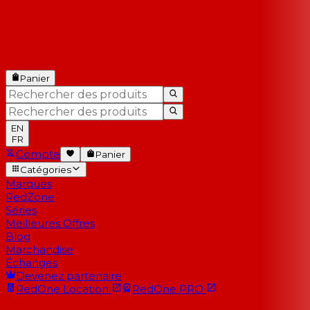
Panier
EN
FR
Compte
Panier
Catégories
Marques
RedZone
Séries
Meilleures Offres
Blog
Marchandise
Échanges
Devenez partenaire
RedOne
Location
RedOne
PRO