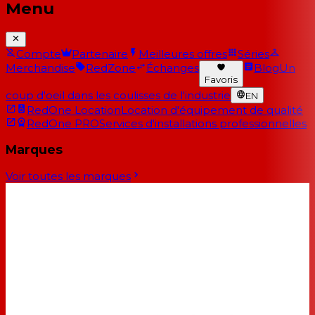
Menu
Compte
Partenaire
Meilleures offres
Séries
Merchandise
RedZone
Échanges
Blog
Un
Favoris
coup d'oeil dans les coulisses de l'industrie
EN
RedOne Location
Location d'équipement de qualité
RedOne PRO
Services d'installations professionnelles
Marques
Voir toutes les marques