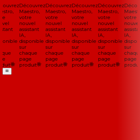
ouvrez
Découvrez
Découvrez
Découvrez
Découvrez
Découv
stro,
Maestro,
Maestro,
Maestro,
Maestro,
Maestro
re
votre
votre
votre
votre
votre
vel
nouvel
nouvel
nouvel
nouvel
nouvel
stant
assistant
assistant
assistant
assistant
assistan
IA,
IA,
IA,
IA,
IA,
ponible
disponible
disponible
disponible
disponible
disponi
sur
sur
sur
sur
sur
que
chaque
chaque
chaque
chaque
chaqu
ge
page
page
page
page
page
duit
produit
produit
produit
produit
produit