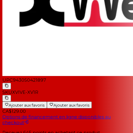
UPC
943050421897
SKU
XVIVE-XV1R
Ajouter aux favoris
Ajouter aux favoris
CA$129.00
Options de financement en ligne disponibles au
checkout
Recevez
645
points en achetant ce produit