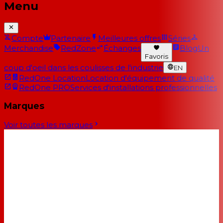
Menu
Compte
Partenaire
Meilleures offres
Séries
Merchandise
RedZone
Échanges
Blog
Un
Favoris
coup d'oeil dans les coulisses de l'industrie
EN
RedOne Location
Location d'équipement de qualité
RedOne PRO
Services d'installations professionnelles
Marques
Voir toutes les marques