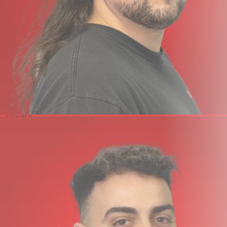
2
canaux d'entrée
Taux
d'échantillonnage
96 kHz / 32 bits flottants
maximal
Microphone
Configuration intégrée X/Y
Nombre
d'entrées
1
microphone
Haut-parleur
Oui
intégré
Afficher
OLED
Prise en charge
microSD (jusqu'à 2 Go)
des cartes
Carte SDHC (jusqu'à 32 Go)
mémoire
SDXC (jusqu'à 128 Go)
Stockage interne
Non
Superposition, mémoire tampon de
Caractéristiques
pré-enregistrement, fonction
spéciales
d'ardoise
Enregistrement