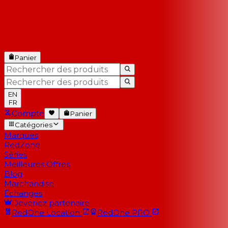
Panier
EN
FR
Compte
Panier
Catégories
Marques
RedZone
Séries
Meilleures Offres
Blog
Marchandise
Échanges
Devenez partenaire
RedOne
Location
RedOne
PRO