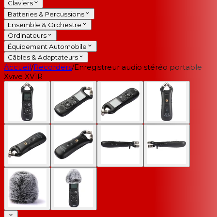
Claviers
Batteries & Percussions
Ensemble & Orchestre
Ordinateurs
Équipement Automobile
Câbles & Adaptateurs
Accueil
/
Recorders
/
Enregistreur audio stéréo portable
Xvive XV1R