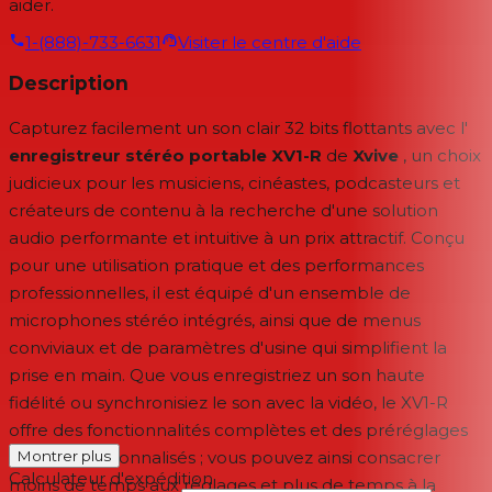
aider.
1-(888)-733-6631
Visiter le centre d'aide
Description
Capturez facilement un son clair 32 bits flottants avec l'
enregistreur stéréo portable XV1-R
de
Xvive
, un choix
judicieux pour les musiciens, cinéastes, podcasteurs et
créateurs de contenu à la recherche d'une solution
audio performante et intuitive à un prix attractif. Conçu
pour une utilisation pratique et des performances
professionnelles, il est équipé d'un ensemble de
microphones stéréo intégrés, ainsi que de menus
conviviaux et de paramètres d'usine qui simplifient la
prise en main. Que vous enregistriez un son haute
fidélité ou synchronisiez le son avec la vidéo, le XV1-R
offre des fonctionnalités complètes et des préréglages
intégrés personnalisés ; vous pouvez ainsi consacrer
Montrer plus
Calculateur d'expédition
moins de temps aux réglages et plus de temps à la