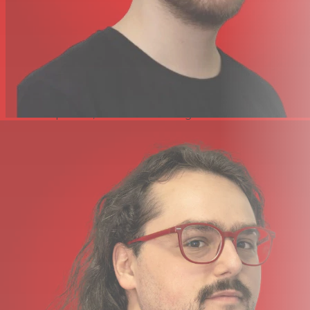
Caractéristiques
Pour la vidéographie, la musique et la création de
contenu
Enregistrement 32 bits flottants, jusqu'à 96 kHz
Réseau de microphones stéréo X/Y intégré
Facile à utiliser, menus et préréglages intuitifs
Filtre coupe-bas, limiteur et noise gate
Prises d'entrée et de sortie stéréo 3,5 mm
Enregistre les niveaux d'entrée jusqu'à 130 dB SPL.
Doublage, enregistrement automatique, pré-
enregistrement, ardoise
Cartes SD, SDHC et microSD jusqu'à 128 Go
Jusqu'à 12 heures d'autonomie avec 2 piles AA
Caractéristiques
Enregistreur portable
Facteur de forme
Enregistreur portable
Nombre de
2
pistes
Nombre de