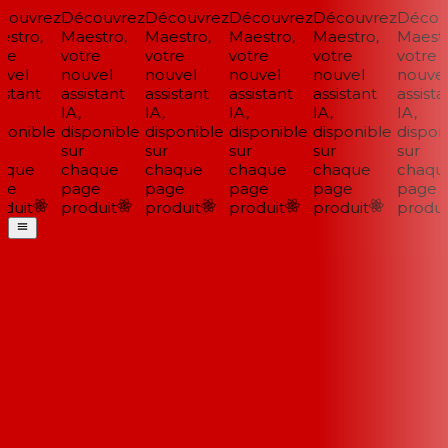
ouvrez
Découvrez
Découvrez
Découvrez
Découvrez
Découv
stro,
Maestro,
Maestro,
Maestro,
Maestro,
Maestro
re
votre
votre
votre
votre
votre
vel
nouvel
nouvel
nouvel
nouvel
nouvel
stant
assistant
assistant
assistant
assistant
assistan
IA,
IA,
IA,
IA,
IA,
ponible
disponible
disponible
disponible
disponible
disponi
sur
sur
sur
sur
sur
que
chaque
chaque
chaque
chaque
chaque
e
page
page
page
page
page
duit
produit
produit
produit
produit
produit