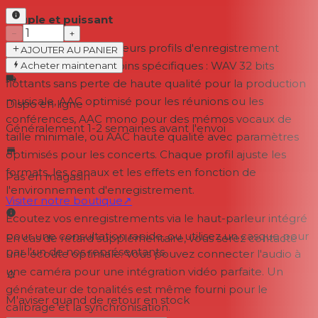
Souple et puissant
−
+
Choisissez parmi plusieurs profils d'enregistrement
AJOUTER AU PANIER
conçus pour des besoins spécifiques : WAV 32 bits
Acheter maintenant
flottants sans perte de haute qualité pour la production
musicale, AAC optimisé pour les réunions ou les
Dispo en ligne
conférences, AAC mono pour des mémos vocaux de
Généralement 1-2 semaines
avant l'envoi
taille minimale, ou AAC haute qualité avec paramètres
optimisés pour les concerts. Chaque profil ajuste les
formats, les canaux et les effets en fonction de
Pas en magasin
l'environnement d'enregistrement.
Visiter notre boutique
↗
Écoutez vos enregistrements via le haut-parleur intégré
pour une consultation rapide, ou utilisez un casque pour
En cas de retard supplémentaire, vous serez contacté
par l'un de nos représentants.
une écoute optimale. Vous pouvez connecter l'audio à
une caméra pour une intégration vidéo parfaite. Un
générateur de tonalités est même fourni pour le
M'aviser quand de retour en stock
calibrage et la synchronisation.