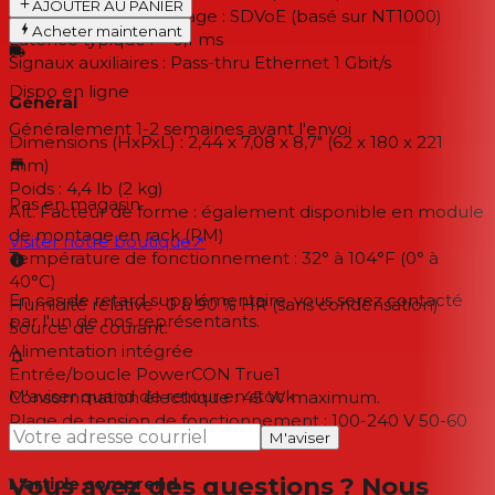
AJOUTER AU PANIER
Technologie d'encodage : SDVoE (basé sur NT1000)
Acheter maintenant
Latence typique : < 0,1 ms
Signaux auxiliaires : Pass-thru Ethernet 1 Gbit/s
Dispo en ligne
Général
Généralement 1-2 semaines
avant l'envoi
Dimensions (HxPxL) : 2,44 x 7,08 x 8,7" (62 x 180 x 221
mm)
Poids : 4,4 lb (2 kg)
Pas en magasin
Alt. Facteur de forme : également disponible en module
de montage en rack (RM)
Visiter notre boutique
↗
Température de fonctionnement : 32° à 104°F (0° à
40°C)
En cas de retard supplémentaire, vous serez contacté
Humidité relative : 0 à 90 % HR (sans condensation)
par l'un de nos représentants.
Source de courant:
Alimentation intégrée
Entrée/boucle PowerCON True1
M'aviser quand de retour en stock
Consommation électrique : 45 W maximum.
Plage de tension de fonctionnement : 100-240 V 50-60
M'aviser
Hz
Vous avez des questions ? Nous
L'article comprend :