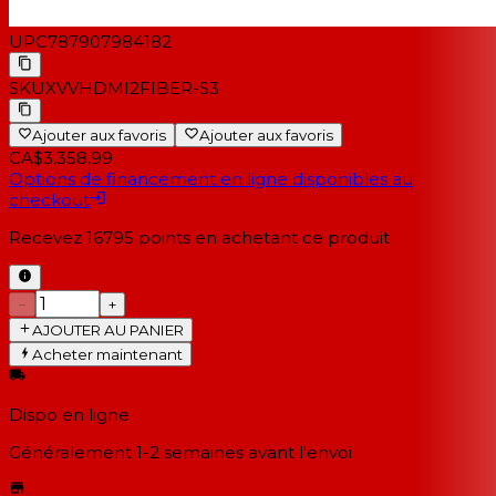
UPC
787907984182
SKU
XVVHDMI2FIBER-S3
Ajouter aux favoris
Ajouter aux favoris
CA$3,358.99
Options de financement en ligne disponibles au
checkout
Recevez
16795
points en achetant ce produit
−
+
AJOUTER AU PANIER
Acheter maintenant
Dispo en ligne
Généralement 1-2 semaines
avant l'envoi