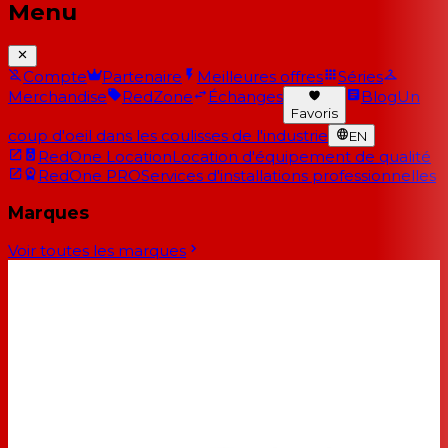
Menu
Compte
Partenaire
Meilleures offres
Séries
Merchandise
RedZone
Échanges
Blog
Un
Favoris
coup d'oeil dans les coulisses de l'industrie
EN
RedOne Location
Location d'équipement de qualité
RedOne PRO
Services d'installations professionnelles
Marques
Voir toutes les marques