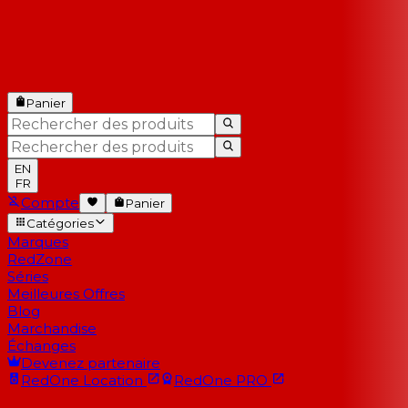
Panier
EN
FR
Compte
Panier
Catégories
Marques
RedZone
Séries
Meilleures Offres
Blog
Marchandise
Échanges
Devenez partenaire
RedOne
Location
RedOne
PRO