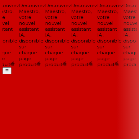
ouvrez
Découvrez
Découvrez
Découvrez
Découvrez
Découv
stro,
Maestro,
Maestro,
Maestro,
Maestro,
Maestro
re
votre
votre
votre
votre
votre
vel
nouvel
nouvel
nouvel
nouvel
nouvel
stant
assistant
assistant
assistant
assistant
assistan
IA,
IA,
IA,
IA,
IA,
ponible
disponible
disponible
disponible
disponible
disponi
sur
sur
sur
sur
sur
que
chaque
chaque
chaque
chaque
chaqu
ge
page
page
page
page
page
duit
produit
produit
produit
produit
produit