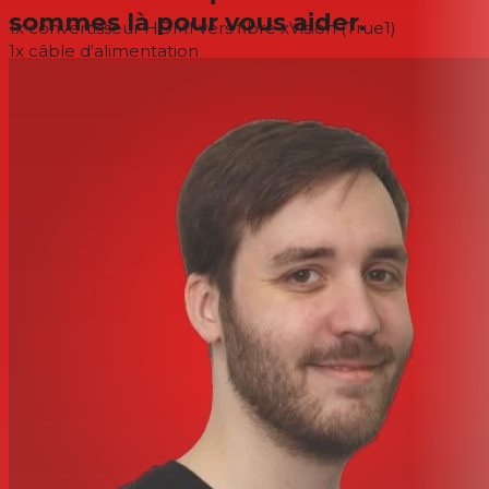
sommes là pour vous aider.
1x convertisseur HDMI vers fibre xVision (True1)
1x câble d'alimentation