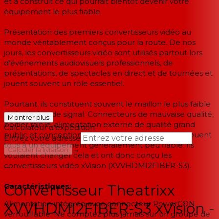
et a construit ce qui pourrait bientôt devenir votre
équipement le plus fiable.
Présentation des premiers convertisseurs vidéo au
monde véritablement conçus pour la route. De nos
jours, les convertisseurs vidéo sont utilisés partout lors
d'événements audiovisuels professionnels, de
présentations, de spectacles en direct et de tournées et
jouent souvent un rôle essentiel.
Pourtant, ils constituent souvent le maillon le plus faible
de la chaîne de signal. Connecteurs de mauvaise qualité,
Montrer plus
boîtier faible, alimentation externe de qualité grand
Calculateur d'expédition
public et conception globale barebone qui contribuent
Entrez votre adresse
tous à un équipement généralement peu fiable. Ils
→
Calculer la livraison
voulaient changer cela et ont donc conçu les
convertisseurs vidéo xVision (XVVHDMI2FIBER-S3).
--
Caractéristiques:
Convertisseur Theatrixx
Alimentation intégrée avec connecteur PowerCON
XVVHDMI2FIBER-S3 xVision -
verrouillable. Ne comptez plus jamais sur un groupe de