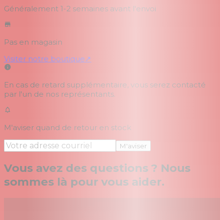
Généralement 1-2 semaines
avant l'envoi
Pas en magasin
Visiter notre boutique
↗
En cas de retard supplémentaire, vous serez contacté
par l'un de nos représentants.
M'aviser quand de retour en stock
M'aviser
Vous avez des questions ? Nous
sommes là pour vous aider.