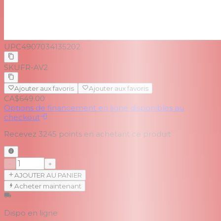
UPC
4907034135202
SKU
FR-AV2
Ajouter aux favoris
Ajouter aux favoris
CA$649.00
Options de financement en ligne disponibles au
checkout
Recevez
3245
points en achetant ce produit
−
+
AJOUTER AU PANIER
Acheter maintenant
Dispo en ligne