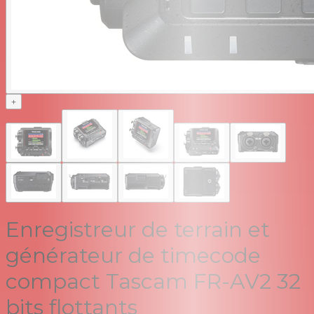
+
Enregistreur de terrain et
générateur de timecode
compact Tascam FR-AV2 32
bits flottants