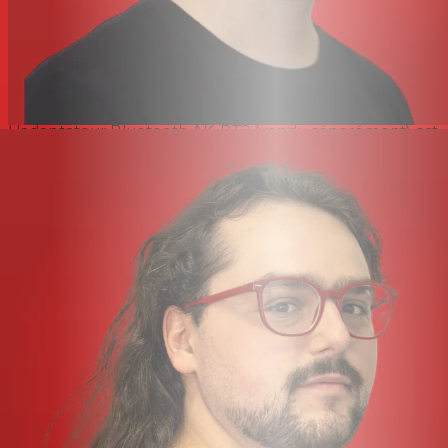
Contrôle sans fil avec l'application Recorder Connect
L'application gratuite TASCAM Recorder Connect,
téléchargeable pour iOS, iPad OS et Android, vous
permet de contrôler simultanément plusieurs unités FR-
AV2 et DR-10L Pro depuis votre appareil portable.
L'adaptateur Bluetooth AK-BT2 (vendu séparément) est
requis.
Enregistrement audio haute capacité
Même en mode d'enregistrement 32 bits, la FR-AV2
offre la capacité nécessaire pour les longs tournages
vidéo. Compatible avec les cartes SDXC jusqu'à 512 Go,
elle vous permet de passer moins de temps à changer
de carte et plus de temps à créer du contenu.
La fonction d'enregistrement automatique des
fichiers offre sécurité et sûreté.
La fonction exclusive de sauvegarde automatique des
fichiers de TASCAM empêche la perte de données en
cas de coupure de courant. Les données enregistrées