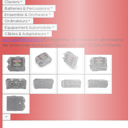
Claviers
Batteries & Percussions
Ensemble & Orchestre
Ordinateurs
Équipement Automobile
Câbles & Adaptateurs
Accueil
/
Recorders
/
Enregistreur de terrain et générateur
de timecode compact Tascam FR-AV2 32 bits flottants