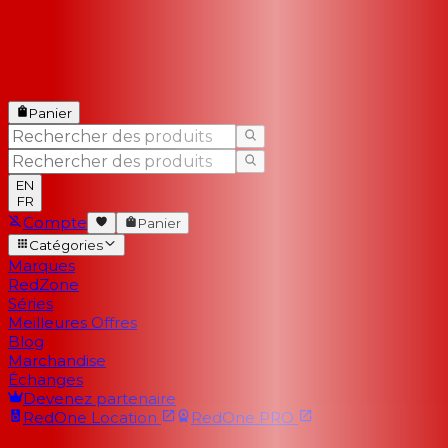
Panier
EN
FR
Compte
Panier
Catégories
Marques
RedZone
Séries
Meilleures Offres
Blog
Marchandise
Échanges
Devenez partenaire
RedOne
Location
RedOne
PRO