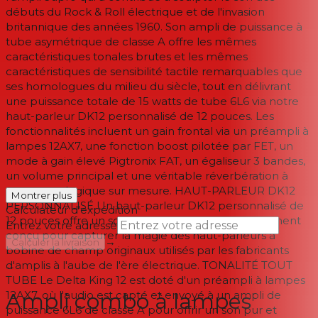
débuts du Rock & Roll électrique et de l'invasion
britannique des années 1960. Son ampli de puissance à
tube asymétrique de classe A offre les mêmes
caractéristiques tonales brutes et les mêmes
caractéristiques de sensibilité tactile remarquables que
ses homologues du milieu du siècle, tout en délivrant
une puissance totale de 15 watts de tube 6L6 via notre
haut-parleur DK12 personnalisé de 12 pouces. Les
fonctionnalités incluent un gain frontal via un préampli à
lampes 12AX7, une fonction boost pilotée par FET, un
mode à gain élevé Pigtronix FAT, un égaliseur 3 bandes,
un volume principal et une véritable réverbération à
ressort analogique sur mesure. HAUT-PARLEUR DK12
Montrer plus
PERSONNALISÉ Un haut-parleur DK12 personnalisé de
Calculateur d'expédition
12 pouces offre un son équilibré et riche, spécialement
Entrez votre adresse
conçu pour capturer la magie des haut-parleurs à
→
Calculer la livraison
bobine de champ originaux utilisés par les fabricants
d'amplis à l'aube de l'ère électrique. TONALITÉ TOUT
--
TUBE Le Delta King 12 est doté d'un préampli à lampes
12AX7, où l'audio est capté et envoyé à un ampli de
Ampli combo à lampes
puissance 6L6 de classe A pour offrir un son pur et