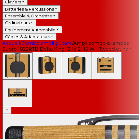
Claviers
Batteries & Percussions
Ensemble & Orchestre
Ordinateurs
Équipement Automobile
Câbles & Adaptateurs
Accueil
/
Combo ampli guitare
/
Ampli combo à lampes
Supro 1822RTB Delta King 12 1x12" 15 W - Tweed et noir