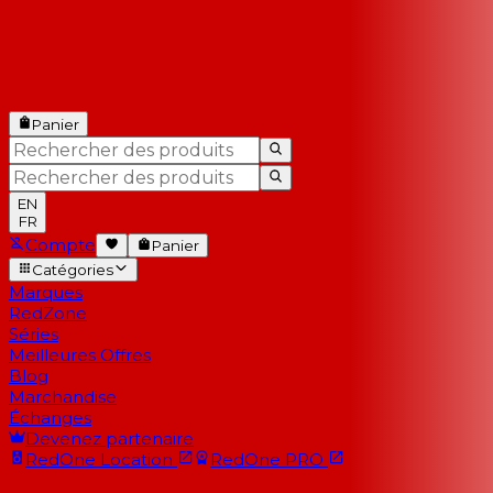
Panier
EN
FR
Compte
Panier
Catégories
Marques
RedZone
Séries
Meilleures Offres
Blog
Marchandise
Échanges
Devenez partenaire
RedOne
Location
RedOne
PRO