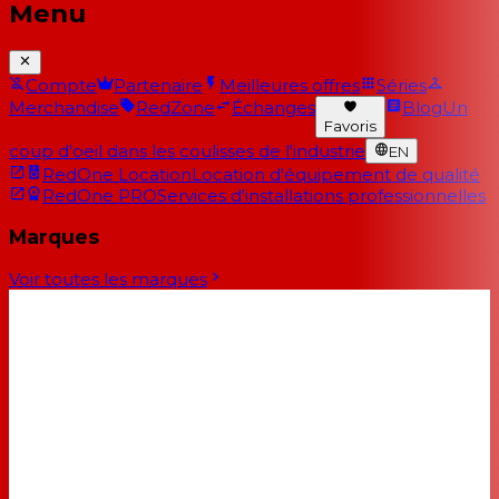
Menu
Compte
Partenaire
Meilleures offres
Séries
Merchandise
RedZone
Échanges
Blog
Un
Favoris
coup d'oeil dans les coulisses de l'industrie
EN
RedOne Location
Location d'équipement de qualité
RedOne PRO
Services d'installations professionnelles
Marques
Voir toutes les marques