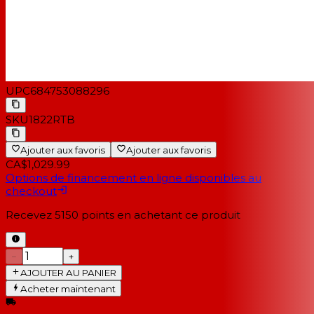
UPC
684753088296
SKU
1822RTB
Ajouter aux favoris
Ajouter aux favoris
CA$1,029.99
Options de financement en ligne disponibles au
checkout
Recevez
5150
points en achetant ce produit
−
+
AJOUTER AU PANIER
Acheter maintenant