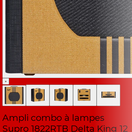
+
Ampli combo à lampes
Supro 1822RTB Delta King 12