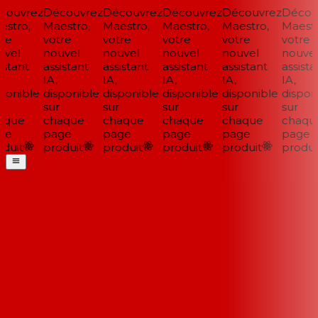
ouvrez
Découvrez
Découvrez
Découvrez
Découvrez
Découv
stro,
Maestro,
Maestro,
Maestro,
Maestro,
Maestro
re
votre
votre
votre
votre
votre
vel
nouvel
nouvel
nouvel
nouvel
nouvel
stant
assistant
assistant
assistant
assistant
assistan
IA,
IA,
IA,
IA,
IA,
ponible
disponible
disponible
disponible
disponible
disponi
sur
sur
sur
sur
sur
que
chaque
chaque
chaque
chaque
chaque
e
page
page
page
page
page
duit
produit
produit
produit
produit
produit