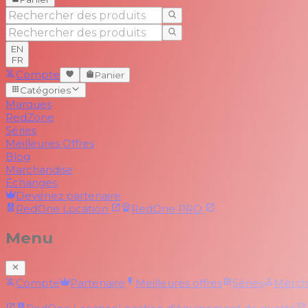
EN
FR
Compte
Panier
Catégories
Marques
RedZone
Séries
Meilleures Offres
Blog
Marchandise
Échanges
Devenez partenaire
RedOne
Location
RedOne
PRO
Menu
Compte
Partenaire
Meilleures offres
Séries
Merch