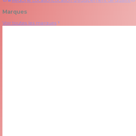
RedOne Location
Location d'équipement de qualité
Marques
Voir toutes les marques