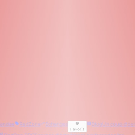
andise
RedZone
Échanges
Blog
Un coup d'oeil 
Favoris