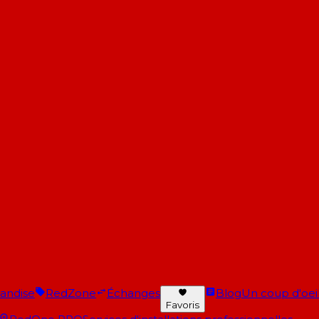
andise
RedZone
Échanges
Blog
Un coup d'oeil 
Favoris