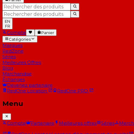
EN
FR
Compte
Panier
Catégories
Marques
RedZone
Séries
Meilleures Offres
Blog
Marchandise
Échanges
Devenez partenaire
RedOne
Location
RedOne
PRO
Menu
Compte
Partenaire
Meilleures offres
Séries
Merch