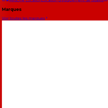
RedOne Location
Location d'équipement de qualité
Marques
Voir toutes les marques