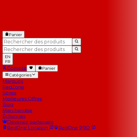
Panier
EN
FR
Compte
Panier
Catégories
Marques
RedZone
Séries
Meilleures Offres
Blog
Marchandise
Échanges
Devenez partenaire
RedOne
Location
RedOne
PRO