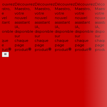
ouvrez
Découvrez
Découvrez
Découvrez
Découvrez
Découv
stro,
Maestro,
Maestro,
Maestro,
Maestro,
Maestro
re
votre
votre
votre
votre
votre
vel
nouvel
nouvel
nouvel
nouvel
nouvel
stant
assistant
assistant
assistant
assistant
assistan
IA,
IA,
IA,
IA,
IA,
ponible
disponible
disponible
disponible
disponible
disponi
sur
sur
sur
sur
sur
que
chaque
chaque
chaque
chaque
chaque
e
page
page
page
page
page
duit
produit
produit
produit
produit
produit