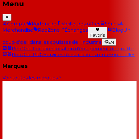
Menu
Compte
Partenaire
Meilleures offres
Séries
Merchandise
RedZone
Échanges
Blog
Un
Favoris
coup d'oeil dans les coulisses de l'industrie
EN
RedOne Location
Location d'équipement de qualité
RedOne PRO
Services d'installations professionnelles
Marques
Voir toutes les marques