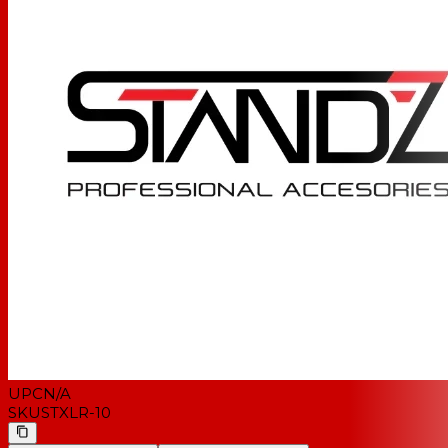
UPC
N/A
SKU
STXLR-10