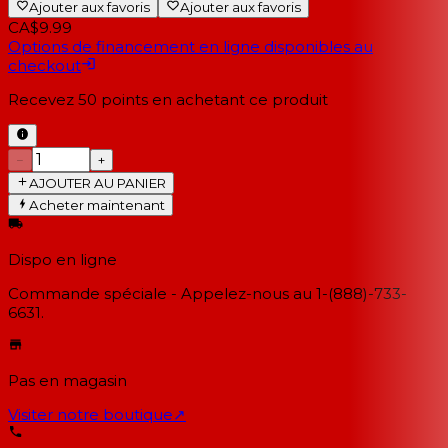
Ajouter aux favoris
Ajouter aux favoris
CA$9.99
Options de financement en ligne disponibles au
checkout
Recevez
50
points en achetant ce produit
−
+
AJOUTER AU PANIER
Acheter maintenant
Dispo en ligne
Commande spéciale - Appelez-nous au 1-(888)-733-
6631.
Pas en magasin
Visiter notre boutique
↗