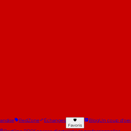
andise
RedZone
Échanges
Blog
Un coup d'oeil 
Favoris