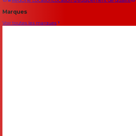
RedOne Location
Location d'équipement de qualité
Marques
Voir toutes les marques