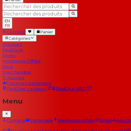
EN
FR
Compte
Panier
Catégories
Marques
RedZone
Séries
Meilleures Offres
Blog
Marchandise
Échanges
Devenez partenaire
RedOne
Location
RedOne
PRO
Menu
Compte
Partenaire
Meilleures offres
Séries
Merch