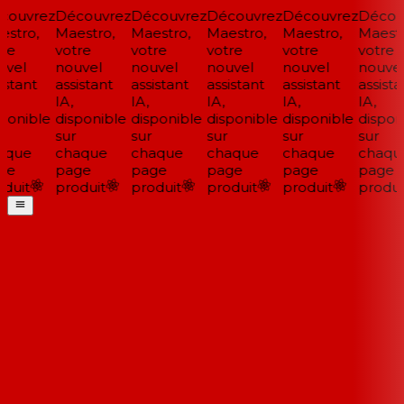
ouvrez
Découvrez
Découvrez
Découvrez
Découvrez
Découv
stro,
Maestro,
Maestro,
Maestro,
Maestro,
Maestro
re
votre
votre
votre
votre
votre
vel
nouvel
nouvel
nouvel
nouvel
nouvel
stant
assistant
assistant
assistant
assistant
assistan
IA,
IA,
IA,
IA,
IA,
ponible
disponible
disponible
disponible
disponible
disponi
sur
sur
sur
sur
sur
que
chaque
chaque
chaque
chaque
chaqu
ge
page
page
page
page
page
duit
produit
produit
produit
produit
produit