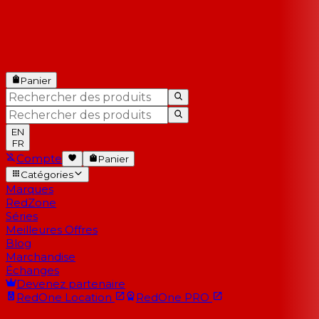
Panier
EN
FR
Compte
Panier
Catégories
Marques
RedZone
Séries
Meilleures Offres
Blog
Marchandise
Échanges
Devenez partenaire
RedOne
Location
RedOne
PRO