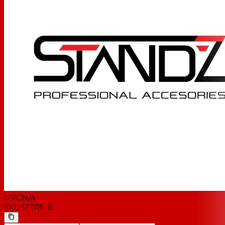
UPC
N/A
SKU
STTRS-6