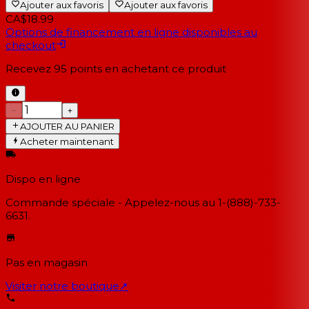
Ajouter aux favoris
Ajouter aux favoris
CA$18.99
Options de financement en ligne disponibles au
checkout
Recevez
95
points en achetant ce produit
−
+
AJOUTER AU PANIER
Acheter maintenant
Dispo en ligne
Commande spéciale - Appelez-nous au 1-(888)-733-
6631.
Pas en magasin
Visiter notre boutique
↗