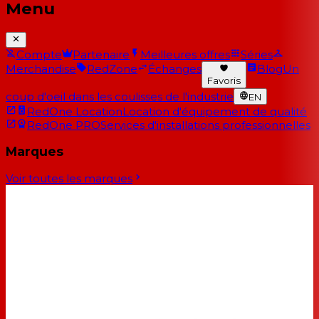
Menu
Compte
Partenaire
Meilleures offres
Séries
Merchandise
RedZone
Échanges
Blog
Un
Favoris
coup d'oeil dans les coulisses de l'industrie
EN
RedOne Location
Location d'équipement de qualité
RedOne PRO
Services d'installations professionnelles
Marques
Voir toutes les marques