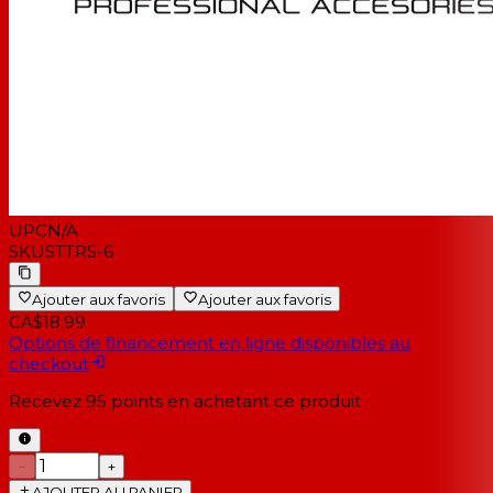
UPC
N/A
SKU
STTRS-6
Ajouter aux favoris
Ajouter aux favoris
CA$18.99
Options de financement en ligne disponibles au
checkout
Recevez
95
points en achetant ce produit
−
+
AJOUTER AU PANIER