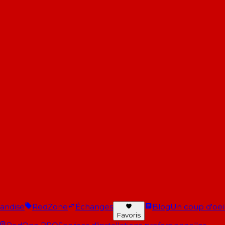
andise
RedZone
Échanges
Blog
Un coup d'oeil 
Favoris