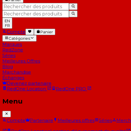
EN
FR
Compte
Panier
Catégories
Marques
RedZone
Séries
Meilleures Offres
Blog
Marchandise
Échanges
Devenez partenaire
RedOne
Location
RedOne
PRO
Menu
Compte
Partenaire
Meilleures offres
Séries
Merch