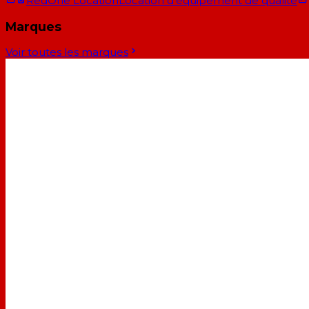
RedOne Location
Location d'équipement de qualité
Marques
Voir toutes les marques