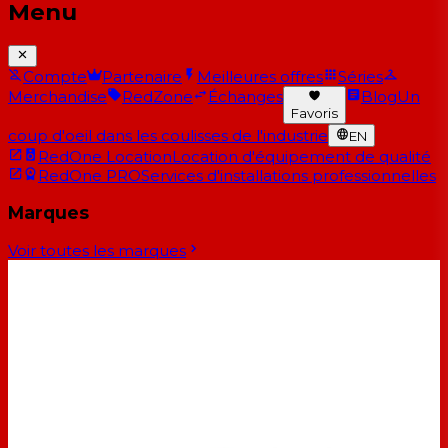
Menu
Compte
Partenaire
Meilleures offres
Séries
Merchandise
RedZone
Échanges
Blog
Un
Favoris
coup d'oeil dans les coulisses de l'industrie
EN
RedOne Location
Location d'équipement de qualité
RedOne PRO
Services d'installations professionnelles
Marques
Voir toutes les marques