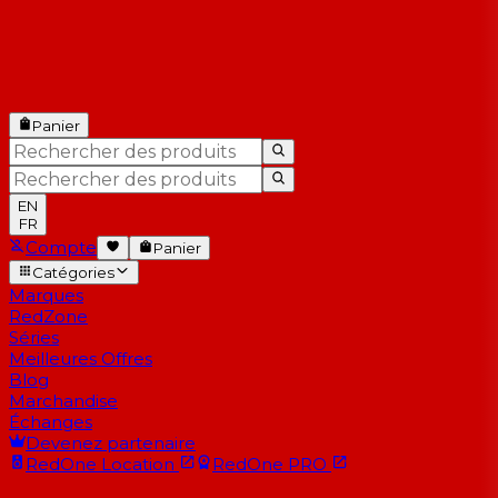
Panier
EN
FR
Compte
Panier
Catégories
Marques
RedZone
Séries
Meilleures Offres
Blog
Marchandise
Échanges
Devenez partenaire
RedOne
Location
RedOne
PRO