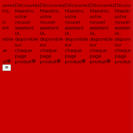
uvrez
Découvrez
Découvrez
Découvrez
Découvrez
Découvr
tro,
Maestro,
Maestro,
Maestro,
Maestro,
Maestro,
votre
votre
votre
votre
votre
el
nouvel
nouvel
nouvel
nouvel
nouvel
tant
assistant
assistant
assistant
assistant
assistant
IA,
IA,
IA,
IA,
IA,
nible
disponible
disponible
disponible
disponible
disponib
sur
sur
sur
sur
sur
ue
chaque
chaque
chaque
chaque
chaque
page
page
page
page
page
it
produit
produit
produit
produit
produit