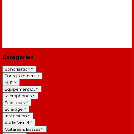
Catégories
Sonorisation
Enregistrement
Hi-Fi
Équipement DJ
Microphones
Écouteurs
Éclairage
Intégration
Audio Visuel
Guitares & Basses