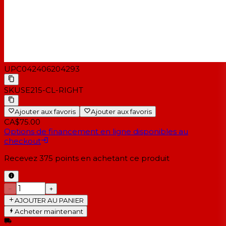
UPC
042406204293
SKU
SE215-CL-RIGHT
Ajouter aux favoris
Ajouter aux favoris
CA$75.00
Options de financement en ligne disponibles au
checkout
Recevez
375
points en achetant ce produit
−
+
AJOUTER AU PANIER
Acheter maintenant