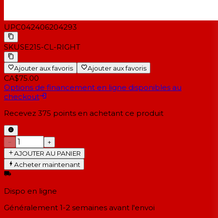
UPC
042406204293
SKU
SE215-CL-RIGHT
Ajouter aux favoris
Ajouter aux favoris
CA$75.00
Options de financement en ligne disponibles au
checkout
Recevez
375
points en achetant ce produit
−
+
AJOUTER AU PANIER
Acheter maintenant
Dispo en ligne
Généralement 1-2 semaines
avant l'envoi