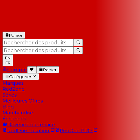
Panier
EN
FR
Compte
Panier
Catégories
Marques
RedZone
Séries
Meilleures Offres
Blog
Marchandise
Échanges
Devenez partenaire
RedOne
Location
RedOne
PRO