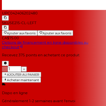
UPC
042406202480
SKU
SE215-CL-LEFT
Ajouter aux favoris
Ajouter aux favoris
CA$75.00
Options de financement en ligne disponibles au
checkout
Recevez
375
points en achetant ce produit
−
+
AJOUTER AU PANIER
Acheter maintenant
Dispo en ligne
Généralement 1-2 semaines
avant l'envoi