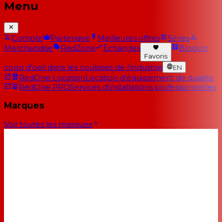
Menu
Compte
Partenaire
Meilleures offres
Séries
Merchandise
RedZone
Échanges
Blog
Un
Favoris
coup d'oeil dans les coulisses de l'industrie
EN
RedOne Location
Location d'équipement de qualité
RedOne PRO
Services d'installations professionnelles
Marques
Voir toutes les marques