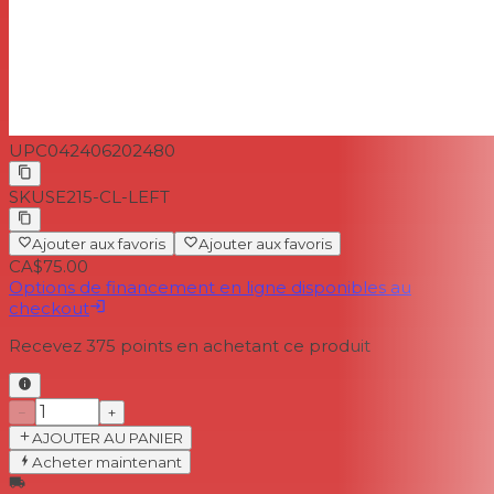
UPC
042406202480
SKU
SE215-CL-LEFT
Ajouter aux favoris
Ajouter aux favoris
CA$75.00
Options de financement en ligne disponibles au
checkout
Recevez
375
points en achetant ce produit
−
+
AJOUTER AU PANIER
Acheter maintenant