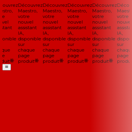
ouvrez
Découvrez
Découvrez
Découvrez
Découvrez
Découv
stro,
Maestro,
Maestro,
Maestro,
Maestro,
Maestro
re
votre
votre
votre
votre
votre
vel
nouvel
nouvel
nouvel
nouvel
nouvel
stant
assistant
assistant
assistant
assistant
assistan
IA,
IA,
IA,
IA,
IA,
ponible
disponible
disponible
disponible
disponible
disponi
sur
sur
sur
sur
sur
que
chaque
chaque
chaque
chaque
chaque
e
page
page
page
page
page
duit
produit
produit
produit
produit
produit