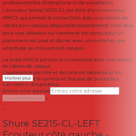
professionnelles d’interphone et de surveillance.
L'écouteur latéral SE215-CL est doté d'un connecteur
MMCX, qui permet la connectivité avec une variété de
câbles pour casque (disponibles séparément). Il est idéal
pour une utilisation sur caméra et est conçu pour un
placement sécurisé et discret avec un confort et une
amplitude de mouvement intégrés.
La sortie MMCX permet la connectivité avec une variété
de câbles de casque
L'apparence discrète et discrète est idéale pour les
Montrer plus
talents devant la caméra et l'équipe de production
Calculateur d'expédition
Entrez votre adresse
→
Calculer la livraison
--
Shure SE215-CL-LEFT
Écouteur côté gauche -