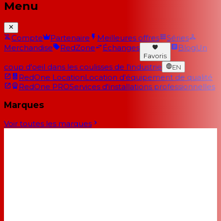
Menu
Compte
Partenaire
Meilleures offres
Séries
Merchandise
RedZone
Échanges
Blog
Un
Favoris
coup d'oeil dans les coulisses de l'industrie
EN
RedOne Location
Location d'équipement de qualité
RedOne PRO
Services d'installations professionnelles
Marques
Voir toutes les marques