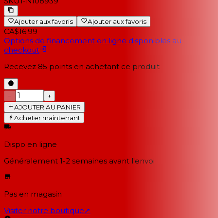
SKU
1-NI08939
Ajouter aux favoris
Ajouter aux favoris
CA$16.99
Options de financement en ligne disponibles au
checkout
Recevez
85
points en achetant ce produit
−
+
AJOUTER AU PANIER
Acheter maintenant
Dispo en ligne
Généralement 1-2 semaines
avant l'envoi
Pas en magasin
Visiter notre boutique
↗