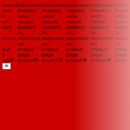
ouvrez
Découvrez
Découvrez
Découvrez
Découvrez
Découv
stro,
Maestro,
Maestro,
Maestro,
Maestro,
Maestro
re
votre
votre
votre
votre
votre
vel
nouvel
nouvel
nouvel
nouvel
nouvel
stant
assistant
assistant
assistant
assistant
assistan
IA,
IA,
IA,
IA,
IA,
ponible
disponible
disponible
disponible
disponible
disponi
sur
sur
sur
sur
sur
que
chaque
chaque
chaque
chaque
chaque
e
page
page
page
page
page
duit
produit
produit
produit
produit
produit