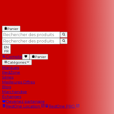
Panier
EN
FR
Compte
Panier
Catégories
Marques
RedZone
Séries
Meilleures Offres
Blog
Marchandise
Échanges
Devenez partenaire
RedOne
Location
RedOne
PRO