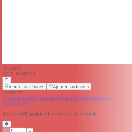
UPC
N/A
SKU
1-NI08939
Ajouter aux favoris
Ajouter aux favoris
CA$16.99
Options de financement en ligne disponibles au
checkout
Recevez
85
points en achetant ce produit
−
+