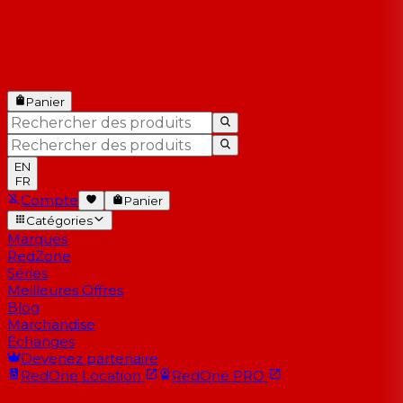
Panier
EN
FR
Compte
Panier
Catégories
Marques
RedZone
Séries
Meilleures Offres
Blog
Marchandise
Échanges
Devenez partenaire
RedOne
Location
RedOne
PRO