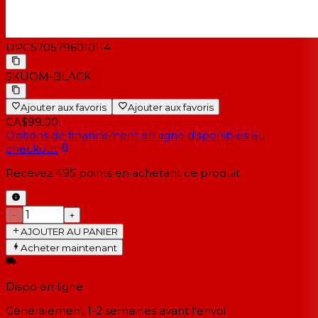
UPC
5705796010114
SKU
OM-BLACK
Ajouter aux favoris
Ajouter aux favoris
CA$99.00
Options de financement en ligne disponibles au
checkout
Recevez
495
points en achetant ce produit
−
+
AJOUTER AU PANIER
Acheter maintenant
Dispo en ligne
Généralement 1-2 semaines
avant l'envoi