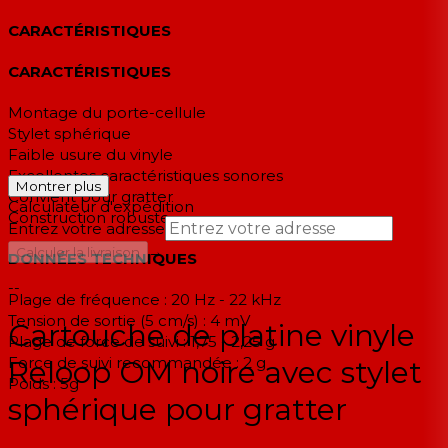
CARACTÉRISTIQUES
CARACTÉRISTIQUES
Montage du porte-cellule
Stylet sphérique
Faible usure du vinyle
Excellentes caractéristiques sonores
Montrer plus
Convient pour gratter
Calculateur d'expédition
Construction robuste
Entrez votre adresse
→
Calculer la livraison
DONNÉES TECHNIQUES
--
Plage de fréquence : 20 Hz - 22 kHz
Tension de sortie (5 cm/s) : 4 mV
Cartouche de platine vinyle
Plage de force de suivi : 1,75 - 2,25 g
Force de suivi recommandée : 2 g
Reloop OM noire avec stylet
Poids : 5g
sphérique pour gratter