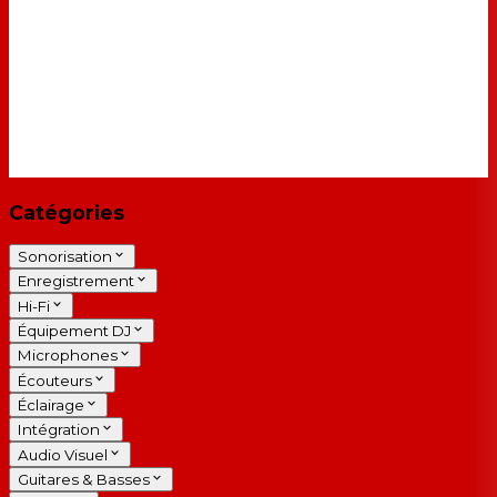
Catégories
Sonorisation
Enregistrement
Hi-Fi
Équipement DJ
Microphones
Écouteurs
Éclairage
Intégration
Audio Visuel
Guitares & Basses