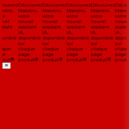
couvrez
Découvrez
Découvrez
Découvrez
Découvrez
Décou
stro,
Maestro,
Maestro,
Maestro,
Maestro,
Maestr
re
votre
votre
votre
votre
votre
vel
nouvel
nouvel
nouvel
nouvel
nouvel
istant
assistant
assistant
assistant
assistant
assista
IA,
IA,
IA,
IA,
IA,
ponible
disponible
disponible
disponible
disponible
disponi
sur
sur
sur
sur
sur
aque
chaque
chaque
chaque
chaque
chaqu
ge
page
page
page
page
page
duit
produit
produit
produit
produit
produi