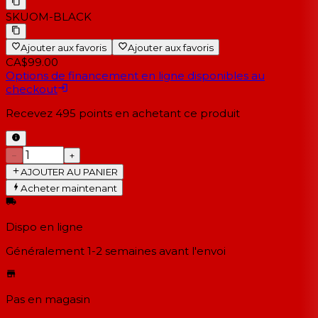
SKU
OM-BLACK
Ajouter aux favoris
Ajouter aux favoris
CA$99.00
Options de financement en ligne disponibles au
checkout
Recevez
495
points en achetant ce produit
−
+
AJOUTER AU PANIER
Acheter maintenant
Dispo en ligne
Généralement 1-2 semaines
avant l'envoi
Pas en magasin