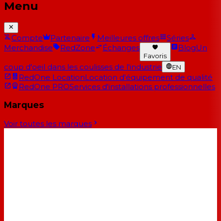
Menu
Compte
Partenaire
Meilleures offres
Séries
Merchandise
RedZone
Échanges
Blog
Un
Favoris
coup d'oeil dans les coulisses de l'industrie
EN
RedOne Location
Location d'équipement de qualité
RedOne PRO
Services d'installations professionnelles
Marques
Voir toutes les marques