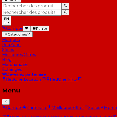
EN
FR
Compte
Panier
Catégories
Marques
RedZone
Séries
Meilleures Offres
Blog
Marchandise
Échanges
Devenez partenaire
RedOne
Location
RedOne
PRO
Menu
Compte
Partenaire
Meilleures offres
Séries
Merch