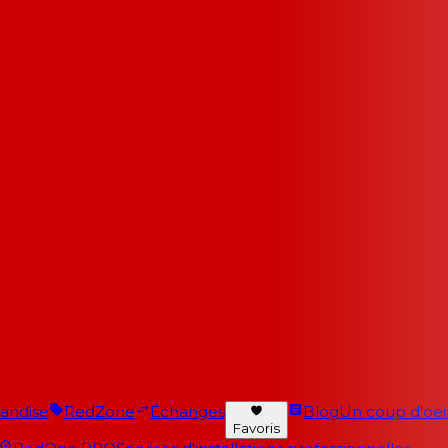
andise
RedZone
Échanges
Blog
Un coup d'oeil 
Favoris