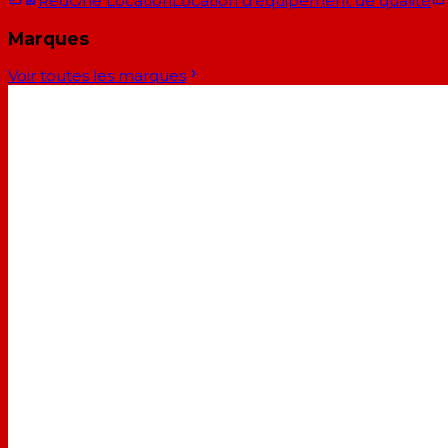
RedOne Location
Location d'équipement de qualité
Marques
Voir toutes les marques