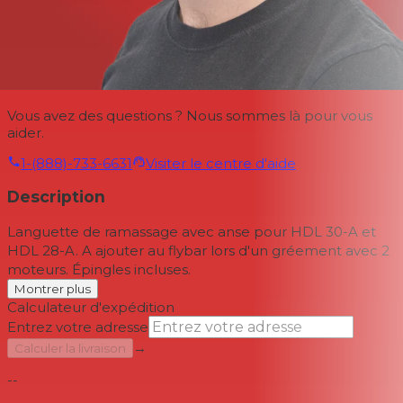
Vous avez des questions ? Nous sommes là pour vous
aider.
1-(888)-733-6631
Visiter le centre d'aide
Description
Languette de ramassage avec anse pour HDL 30-A et
HDL 28-A. A ajouter au flybar lors d'un gréement avec 2
moteurs. Épingles incluses.
Montrer plus
Calculateur d'expédition
Entrez votre adresse
→
Calculer la livraison
--