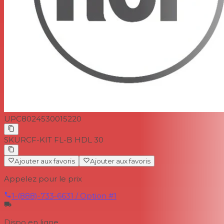
UPC
8024530015220
SKU
RCF-KIT FL-B HDL 30
Ajouter aux favoris
Ajouter aux favoris
Appelez pour le prix
1-(888)-733-6631 / Option #1
Dispo en ligne