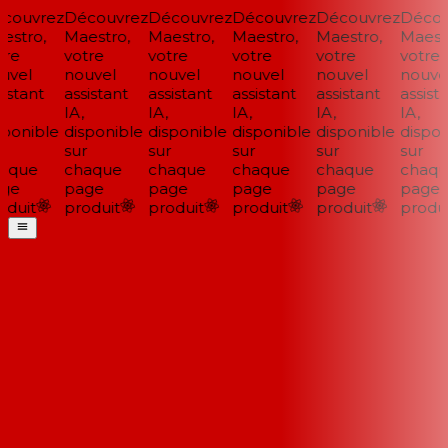
ouvrez
Découvrez
Découvrez
Découvrez
Découvrez
Découv
stro,
Maestro,
Maestro,
Maestro,
Maestro,
Maestr
re
votre
votre
votre
votre
votre
vel
nouvel
nouvel
nouvel
nouvel
nouvel
istant
assistant
assistant
assistant
assistant
assista
IA,
IA,
IA,
IA,
IA,
ponible
disponible
disponible
disponible
disponible
disponi
sur
sur
sur
sur
sur
aque
chaque
chaque
chaque
chaque
chaqu
ge
page
page
page
page
page
duit
produit
produit
produit
produit
produit