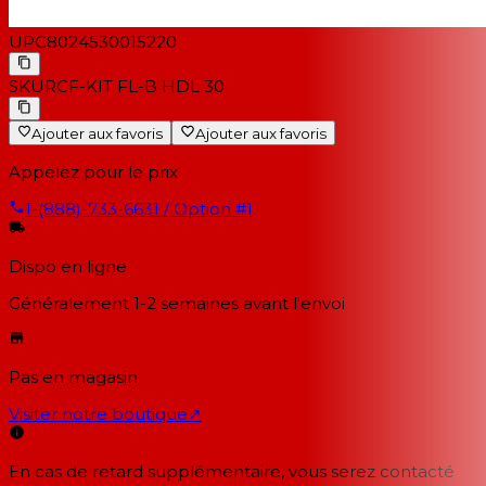
UPC
8024530015220
SKU
RCF-KIT FL-B HDL 30
Ajouter aux favoris
Ajouter aux favoris
Appelez pour le prix
1-(888)-733-6631 / Option #1
Dispo en ligne
Généralement 1-2 semaines
avant l'envoi
Pas en magasin
Visiter notre boutique
↗
En cas de retard supplémentaire, vous serez contacté