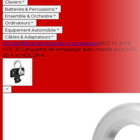
Claviers
Batteries & Percussions
Ensemble & Orchestre
Ordinateurs
Équipement Automobile
Câbles & Adaptateurs
Accueil
/
Barre de mouche et accessoires
/
RCF FL-B PK
HDL 30 Languette de ramassage avec manille pour HDL
30-A et HDL 28-A