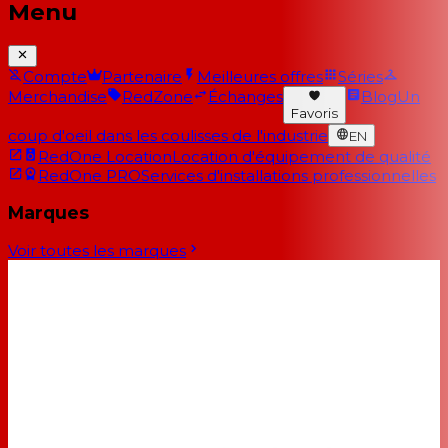
Menu
Compte
Partenaire
Meilleures offres
Séries
Merchandise
RedZone
Échanges
Blog
Un
Favoris
coup d'oeil dans les coulisses de l'industrie
EN
RedOne Location
Location d'équipement de qualité
RedOne PRO
Services d'installations professionnelles
Marques
Voir toutes les marques