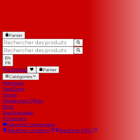
Panier
EN
FR
Compte
Panier
Catégories
Marques
RedZone
Séries
Meilleures Offres
Blog
Marchandise
Échanges
Devenez partenaire
RedOne
Location
RedOne
PRO