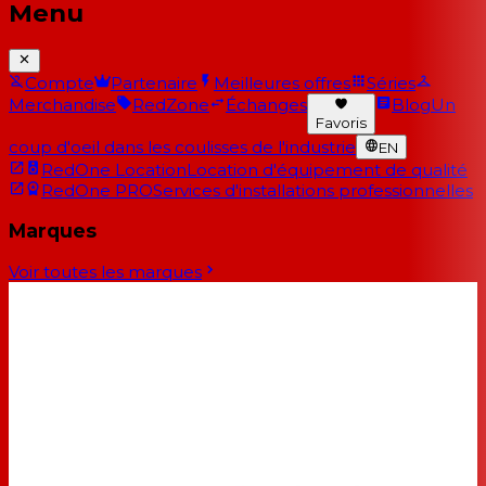
Menu
Compte
Partenaire
Meilleures offres
Séries
Merchandise
RedZone
Échanges
Blog
Un
Favoris
coup d'oeil dans les coulisses de l'industrie
EN
RedOne Location
Location d'équipement de qualité
RedOne PRO
Services d'installations professionnelles
Marques
Voir toutes les marques