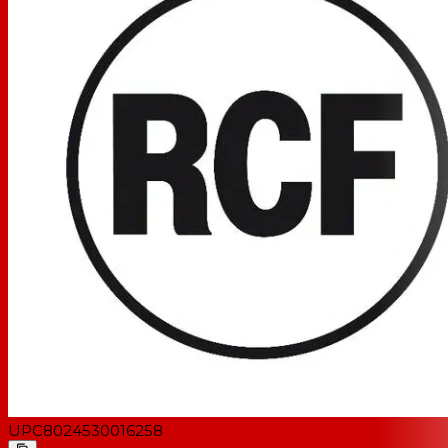
UPC
8024530016258