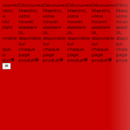
ouvrez
Découvrez
Découvrez
Découvrez
Découvrez
Découv
stro,
Maestro,
Maestro,
Maestro,
Maestro,
Maestr
re
votre
votre
votre
votre
votre
vel
nouvel
nouvel
nouvel
nouvel
nouvel
istant
assistant
assistant
assistant
assistant
assista
IA,
IA,
IA,
IA,
IA,
ponible
disponible
disponible
disponible
disponible
disponi
sur
sur
sur
sur
sur
aque
chaque
chaque
chaque
chaque
chaqu
ge
page
page
page
page
page
duit
produit
produit
produit
produit
produit