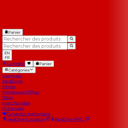
Panier
EN
FR
Compte
Panier
Catégories
Marques
RedZone
Séries
Meilleures Offres
Blog
Marchandise
Échanges
Devenez partenaire
RedOne
Location
RedOne
PRO