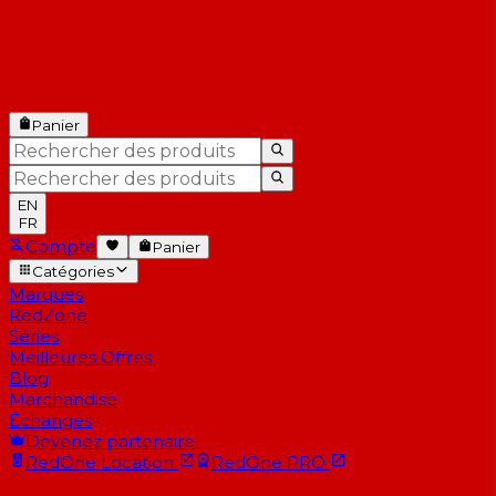
Panier
EN
FR
Compte
Panier
Catégories
Marques
RedZone
Séries
Meilleures Offres
Blog
Marchandise
Échanges
Devenez partenaire
RedOne
Location
RedOne
PRO