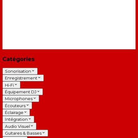
Catégories
Sonorisation
Enregistrement
Hi-Fi
Équipement DJ
Microphones
Écouteurs
Éclairage
Intégration
Audio Visuel
Guitares & Basses