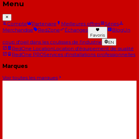
Menu
Compte
Partenaire
Meilleures offres
Séries
Merchandise
RedZone
Échanges
Blog
Un
Favoris
coup d'oeil dans les coulisses de l'industrie
EN
RedOne Location
Location d'équipement de qualité
RedOne PRO
Services d'installations professionnelles
Marques
Voir toutes les marques