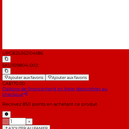
UPC
825362104186
SKU
109804::002:
Ajouter aux favoris
Ajouter aux favoris
CA$170.00
Options de financement en ligne disponibles au
checkout
Recevez
850
points en achetant ce produit
−
+
AJOUTER AU PANIER