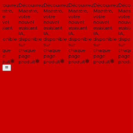
ouvrez
Découvrez
Découvrez
Découvrez
Découvrez
Découv
stro,
Maestro,
Maestro,
Maestro,
Maestro,
Maestr
re
votre
votre
votre
votre
votre
vel
nouvel
nouvel
nouvel
nouvel
nouvel
istant
assistant
assistant
assistant
assistant
assista
IA,
IA,
IA,
IA,
IA,
ponible
disponible
disponible
disponible
disponible
disponi
sur
sur
sur
sur
sur
aque
chaque
chaque
chaque
chaque
chaqu
ge
page
page
page
page
page
duit
produit
produit
produit
produit
produit