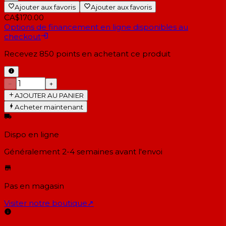
Ajouter aux favoris
Ajouter aux favoris
CA$170.00
Options de financement en ligne disponibles au
checkout
Recevez
850
points en achetant ce produit
−
+
AJOUTER AU PANIER
Acheter maintenant
Dispo en ligne
Généralement 2-4 semaines
avant l'envoi
Pas en magasin
Visiter notre boutique
↗