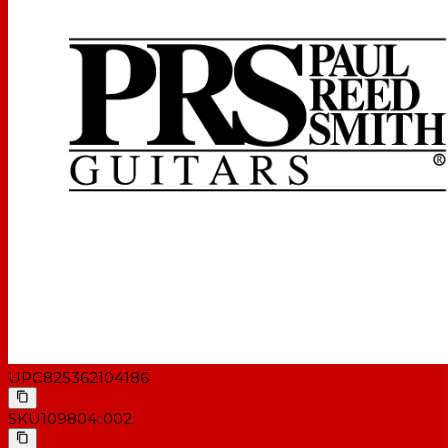
UPC
825362104186
SKU
109804::002: