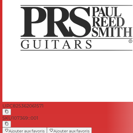
UPC
825362061571
SKU
107369:::001
Ajouter aux favoris
Ajouter aux favoris