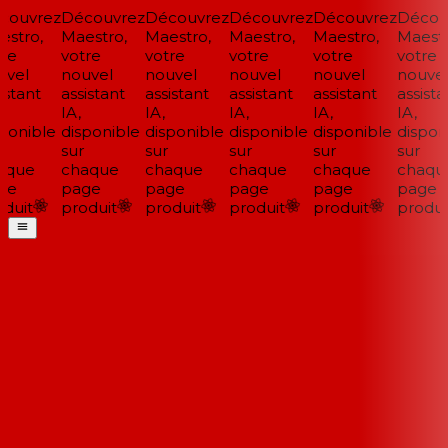
ouvrez
Découvrez
Découvrez
Découvrez
Découvrez
Découv
stro,
Maestro,
Maestro,
Maestro,
Maestro,
Maestr
re
votre
votre
votre
votre
votre
vel
nouvel
nouvel
nouvel
nouvel
nouvel
stant
assistant
assistant
assistant
assistant
assistan
IA,
IA,
IA,
IA,
IA,
ponible
disponible
disponible
disponible
disponible
disponi
sur
sur
sur
sur
sur
que
chaque
chaque
chaque
chaque
chaqu
ge
page
page
page
page
page
duit
produit
produit
produit
produit
produit