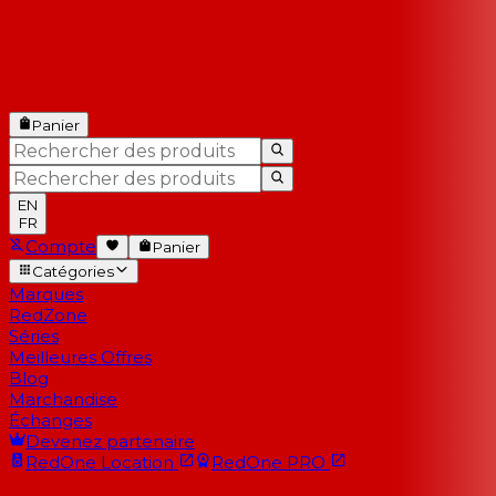
Panier
EN
FR
Compte
Panier
Catégories
Marques
RedZone
Séries
Meilleures Offres
Blog
Marchandise
Échanges
Devenez partenaire
RedOne
Location
RedOne
PRO