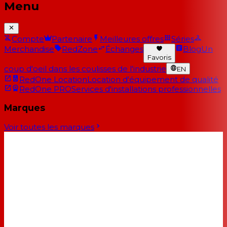
Menu
Compte
Partenaire
Meilleures offres
Séries
Merchandise
RedZone
Échanges
Blog
Un
Favoris
coup d'oeil dans les coulisses de l'industrie
EN
RedOne Location
Location d'équipement de qualité
RedOne PRO
Services d'installations professionnelles
Marques
Voir toutes les marques