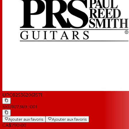
UPC
825362061571
SKU
107369:::001
Ajouter aux favoris
Ajouter aux favoris
CA$290.00