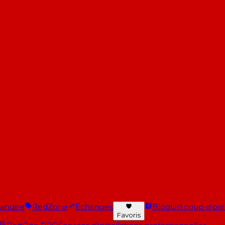
andise
RedZone
Échanges
Blog
Un coup d'oeil 
Favoris