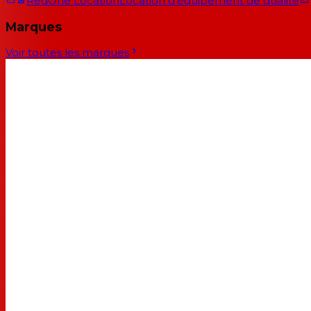
RedOne Location
Location d'équipement de qualité
Marques
Voir toutes les marques