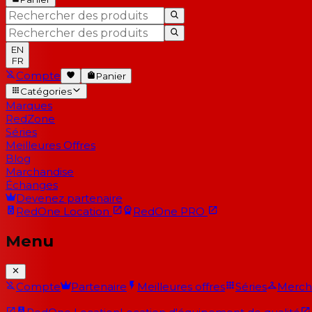
EN
FR
Compte
Panier
Catégories
Marques
RedZone
Séries
Meilleures Offres
Blog
Marchandise
Échanges
Devenez partenaire
RedOne
Location
RedOne
PRO
Menu
Compte
Partenaire
Meilleures offres
Séries
Merch