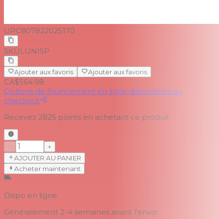
UPC
807822025170
SKU
LUNISP
Ajouter aux favoris
Ajouter aux favoris
CA$564.98
Options de financement en ligne disponibles au
checkout
Recevez
2825
points en achetant ce produit
−
+
AJOUTER AU PANIER
Acheter maintenant
Dispo en ligne
Généralement 2-4 semaines
avant l'envoi