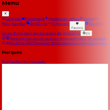
Menu
Compte
Partenaire
Meilleures offres
Séries
Merchandise
RedZone
Échanges
Blog
Un
Favoris
coup d'oeil dans les coulisses de l'industrie
EN
RedOne Location
Location d'équipement de qualité
RedOne PRO
Services d'installations professionnelles
Marques
Voir toutes les marques