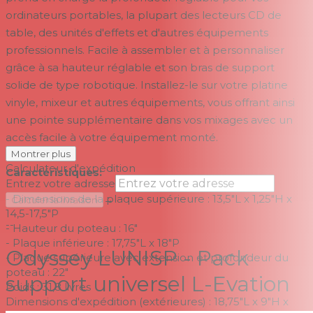
ordinateurs portables, la plupart des lecteurs CD de
table, des unités d'effets et d'autres équipements
professionnels. Facile à assembler et à personnaliser
grâce à sa hauteur réglable et son bras de support
solide de type robotique. Installez-le sur votre platine
vinyle, mixeur et autres équipements, vous offrant ainsi
une pointe supplémentaire dans vos mixages avec un
accès facile à votre équipement monté.
Montrer plus
Calculateur d'expédition
Caractéristiques:
Entrez votre adresse
- Dimensions de la plaque supérieure : 13,5"L x 1,25"H x
→
Calculer la livraison
14,5-17,5"P
--
- Hauteur du poteau : 16"
- Plaque inférieure : 17,75"L x 18"P
Odyssey LUNISP - Pack
- Plaque supérieure avec extension et profondeur du
poteau : 22"
support universel L-Evation
Poids : 31,8 livres
Dimensions d'expédition (extérieures) : 18,75"L x 9"H x