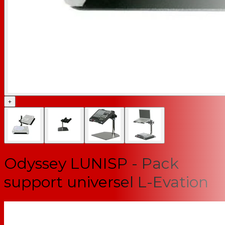
+
Odyssey LUNISP - Pack
support universel L-Evation