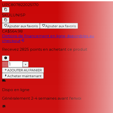
UPC
807822025170
SKU
LUNISP
Ajouter aux favoris
Ajouter aux favoris
CA$564.98
Options de financement en ligne disponibles au
checkout
Recevez
2825
points en achetant ce produit
−
+
AJOUTER AU PANIER
Acheter maintenant
Dispo en ligne
Généralement 2-4 semaines
avant l'envoi