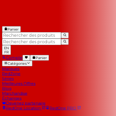
Panier
EN
FR
Compte
Panier
Catégories
Marques
RedZone
Séries
Meilleures Offres
Blog
Marchandise
Échanges
Devenez partenaire
RedOne
Location
RedOne
PRO