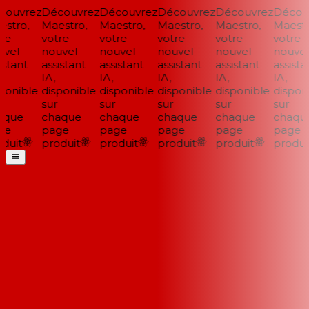
ouvrez
Découvrez
Découvrez
Découvrez
Découvrez
Découv
stro,
Maestro,
Maestro,
Maestro,
Maestro,
Maestro
e
votre
votre
votre
votre
votre
vel
nouvel
nouvel
nouvel
nouvel
nouvel
stant
assistant
assistant
assistant
assistant
assistan
IA,
IA,
IA,
IA,
IA,
onible
disponible
disponible
disponible
disponible
disponi
sur
sur
sur
sur
sur
que
chaque
chaque
chaque
chaque
chaque
e
page
page
page
page
page
uit
produit
produit
produit
produit
produit